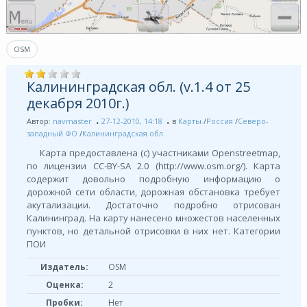
OSM
Калининградская обл. (v.1.4 от 25
декабря 2010г.)
Автор:
navmaster
27-12-2010, 14:18
в
Карты
/
Россия
/
Северо-
западный ФО
/
Калининградская обл.
Карта предоставлена (с) участниками Openstreetmap,
по лицензии СС-BY-SA 2.0 (http://www.osm.org/). Карта
содержит довольно подробную информацию о
дорожной сети области, дорожная обстановка требует
акутализации. Достаточно подробно отрисован
Калининград. На карту нанесено множестов населенных
пунктов, но детальной отрисовки в них нет. Категории
ПОИ
Издатель:
OSM
Оценка:
2
Пробки:
Нет