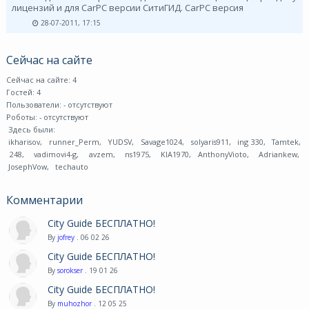
лицензий и для CarPC версии СитиГИД. CarPC версия
28-07-2011, 17:15
Сейчас на сайте
Сейчас на сайте: 4
Гостей: 4
Пользователи:
- отсутствуют
Роботы:
- отсутствуют
Здесь были:
ikharisov
,
runner_Perm
,
YUDSV
,
Savage1024
,
solyaris911
,
ing 330
,
Tamtek
,
248
,
vadimovi4-g
,
avzem
,
ns1975
,
KIA1970
,
AnthonyVioto
,
Adriankew
,
JosephVow
,
techauto
Комментарии
City Guide БЕСПЛАТНО!
By
jofrey
. 06 02 26
City Guide БЕСПЛАТНО!
By
sorokser
. 19 01 26
City Guide БЕСПЛАТНО!
By
muhozhor
. 12 05 25