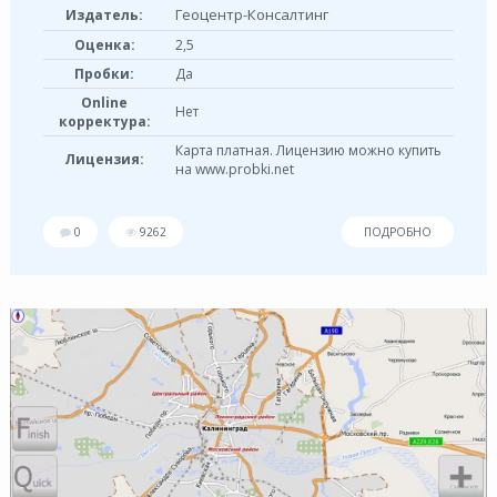
Геоцентр-Консалтинг
Издатель:
Оценка:
2,5
Пробки:
Да
Online
Нет
корректура:
Карта платная. Лицензию можно купить
Лицензия:
на www.probki.net
0
9262
ПОДРОБНО