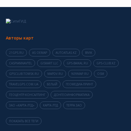
Авторы карт
21GPS.RU
AS OEMAP
AUTOATLAS.KZ
BIVIK
CASPIANNAVTEL
GISKART LLC
GPS-BAIKAL.RU
GPS-CLUB.KZ
GPSCLUB.TOMSK.RU
MAPDV.RU
N39MAP.RU
OSM
TRAVELGPS.COM.UA
БЕЛЫЙ
ГЕОМЕДИА-ПРИНТ
ГЕОЦЕНТР-КОНСАЛТИНГ
ДОНГЕОИНФОРМАТИКА
ЗАО «КАРТА ЛТД»
КАРТА ЛТД
ТЕРРА ЗАО
ПОКАЗАТЬ ВСЕ ТЕГИ