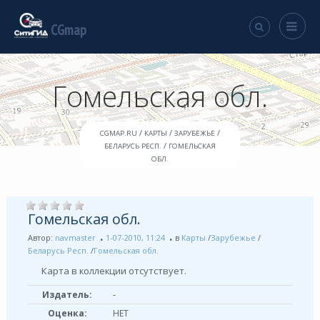
CGmap
Гомельская обл.
/
/
/
CGMAP.RU
КАРТЫ
ЗАРУБЕЖЬЕ
/
БЕЛАРУСЬ РЕСП.
ГОМЕЛЬСКАЯ
ОБЛ.
Гомельская обл.
Автор:
navmaster
1-07-2010, 11:24
в
Карты
/
Зарубежье
/
Беларусь Респ.
/
Гомельская обл.
Карта в коллекции отсутствует.
Издатель:
-
Оценка:
НЕТ