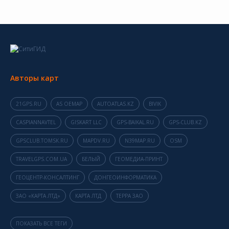
Авторы карт
21GPS.RU
AS OEMAP
AUTOATLAS.KZ
BIVIK
CASPIANNAVTEL
GISKART LLC
GPS-BAIKAL.RU
GPS-CLUB.KZ
GPSCLUB.TOMSK.RU
MAPDV.RU
N39MAP.RU
OSM
TRAVELGPS.COM.UA
БЕЛЫЙ
ГЕОМЕДИА-ПРИНТ
ГЕОЦЕНТР-КОНСАЛТИНГ
ДОНГЕОИНФОРМАТИКА
ЗАО «КАРТА ЛТД»
КАРТА ЛТД
ТЕРРА ЗАО
ПОКАЗАТЬ ВСЕ ТЕГИ