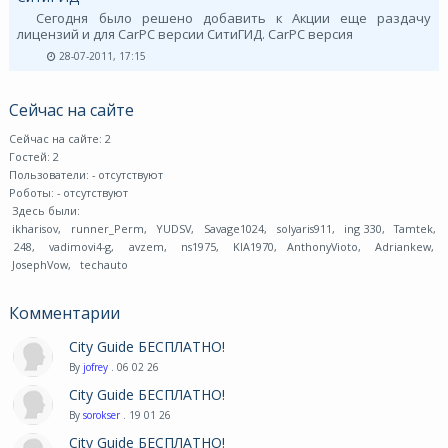
Сегодня было решено добавить к Акции еще раздачу
лицензий и для CarPC версии СитиГИД. CarPC версия
28-07-2011, 17:15
Сейчас на сайте
Сейчас на сайте: 2
Гостей: 2
Пользователи:
- отсутствуют
Роботы:
- отсутствуют
Здесь были:
ikharisov
,
runner_Perm
,
YUDSV
,
Savage1024
,
solyaris911
,
ing 330
,
Tamtek
,
248
,
vadimovi4-g
,
avzem
,
ns1975
,
KIA1970
,
AnthonyVioto
,
Adriankew
,
JosephVow
,
techauto
Комментарии
City Guide БЕСПЛАТНО!
By
jofrey
. 06 02 26
City Guide БЕСПЛАТНО!
By
sorokser
. 19 01 26
City Guide БЕСПЛАТНО!