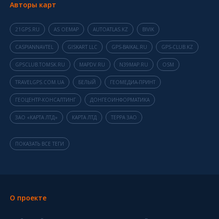
Авторы карт
21GPS.RU
AS OEMAP
AUTOATLAS.KZ
BIVIK
CASPIANNAVTEL
GISKART LLC
GPS-BAIKAL.RU
GPS-CLUB.KZ
GPSCLUB.TOMSK.RU
MAPDV.RU
N39MAP.RU
OSM
TRAVELGPS.COM.UA
БЕЛЫЙ
ГЕОМЕДИА-ПРИНТ
ГЕОЦЕНТР-КОНСАЛТИНГ
ДОНГЕОИНФОРМАТИКА
ЗАО «КАРТА ЛТД»
КАРТА ЛТД
ТЕРРА ЗАО
ПОКАЗАТЬ ВСЕ ТЕГИ
О проекте