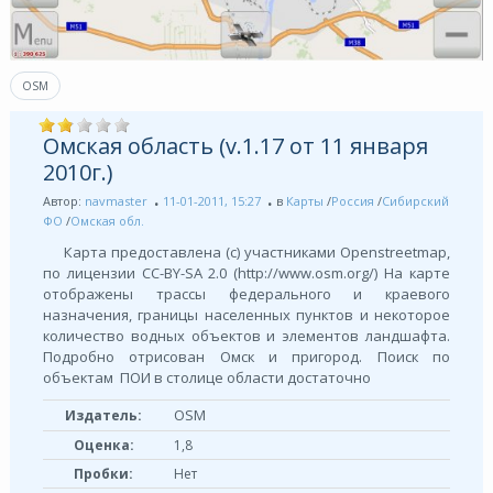
OSM
Омская область (v.1.17 от 11 января
2010г.)
Автор:
navmaster
11-01-2011, 15:27
в
Карты
/
Россия
/
Сибирский
ФО
/
Омская обл.
Карта предоставлена (с) участниками Openstreetmap,
по лицензии СС-BY-SA 2.0 (http://www.osm.org/) На карте
отображены трассы федерального и краевого
назначения, границы населенных пунктов и некоторое
количество водных объектов и элементов ландшафта.
Подробно отрисован Омск и пригород. Поиск по
объектам ПОИ в столице области достаточно
OSM
Издатель:
Оценка:
1,8
Пробки:
Нет