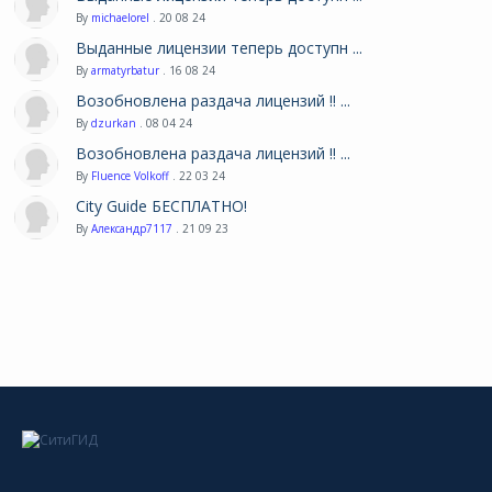
By
michaelorel
. 20 08 24
Выданные лицензии теперь доступн ...
By
armatyrbatur
. 16 08 24
Возобновлена раздача лицензий !! ...
By
dzurkan
. 08 04 24
Возобновлена раздача лицензий !! ...
By
Fluence Volkoff
. 22 03 24
City Guide БЕСПЛАТНО!
By
Александр7117
. 21 09 23