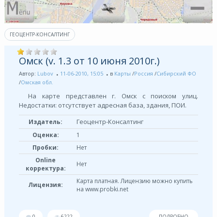
ГЕОЦЕНТР-КОНСАЛТИНГ
Омск (v. 1.3 от 10 июня 2010г.)
Автор:
Lubov
11-06-2010, 15:05
в
Карты
/
Россия
/
Сибирский ФО
/
Омская обл.
На карте представлен г. Омск с поиском улиц.
Недостатки: отсутствует адресная база, здания, ПОИ.
Геоцентр-Консалтинг
Издатель:
Оценка:
1
Пробки:
Нет
Online
Нет
корректура:
Карта платная. Лицензию можно купить
Лицензия:
на www.probki.net
0
6222
ПОДРОБНО