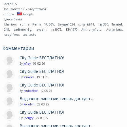
Гостей: 5
Пользователи:
- отсутствуют
Роботы:
Google
Здесь были:
ikharisov
,
runner_Perm
,
YUDSV
,
Savage1024
,
solyaris911
,
ing 330
,
Tamtek
,
248
,
vadimovi4-g
,
avzem
,
ns1975
,
KIA1970
,
AnthonyVioto
,
Adriankew
,
JosephVow
,
techauto
Комментарии
City Guide БЕСПЛАТНО!
By
jofrey
. 06 02 26
City Guide БЕСПЛАТНО!
By
sorokser
. 19 01 26
City Guide БЕСПЛАТНО!
By
muhozhor
. 12 05 25
Выданные лицензии теперь доступн ...
By
KoJIoTyn
. 28 03 25
City Guide БЕСПЛАТНО!
By
FSergey
. 27 03 25
Выданные лицензии теперь доступн ...