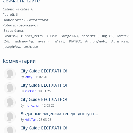
Сейчас на сайте
Сейчас на сайте: 6
Гостей: 6
Пользователи:
- отсутствуют
Роботы:
- отсутствуют
Здесь были:
ikharisov
,
runner_Perm
,
YUDSV
,
Savage1024
,
solyaris911
,
ing 330
,
Tamtek
,
248
,
vadimovi4-g
,
avzem
,
ns1975
,
KIA1970
,
AnthonyVioto
,
Adriankew
,
JosephVow
,
techauto
Комментарии
City Guide БЕСПЛАТНО!
By
jofrey
. 06 02 26
City Guide БЕСПЛАТНО!
By
sorokser
. 19 01 26
City Guide БЕСПЛАТНО!
By
muhozhor
. 12 05 25
Выданные лицензии теперь доступн ...
By
KoJIoTyn
. 28 03 25
City Guide БЕСПЛАТНО!