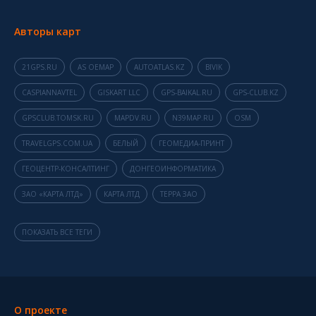
Авторы карт
21GPS.RU
AS OEMAP
AUTOATLAS.KZ
BIVIK
CASPIANNAVTEL
GISKART LLC
GPS-BAIKAL.RU
GPS-CLUB.KZ
GPSCLUB.TOMSK.RU
MAPDV.RU
N39MAP.RU
OSM
TRAVELGPS.COM.UA
БЕЛЫЙ
ГЕОМЕДИА-ПРИНТ
ГЕОЦЕНТР-КОНСАЛТИНГ
ДОНГЕОИНФОРМАТИКА
ЗАО «КАРТА ЛТД»
КАРТА ЛТД
ТЕРРА ЗАО
ПОКАЗАТЬ ВСЕ ТЕГИ
О проекте