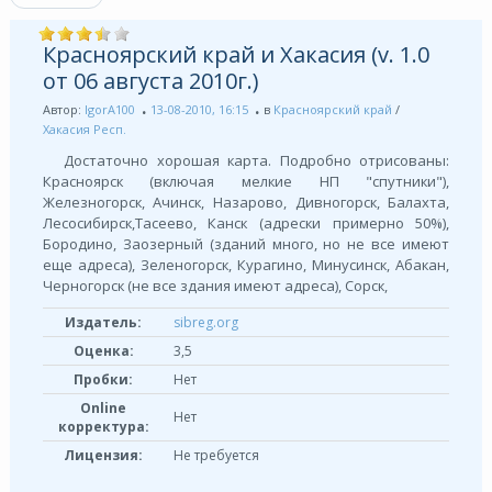
Красноярский край и Хакасия (v. 1.0
от 06 августа 2010г.)
Автор:
IgorA100
13-08-2010, 16:15
в
Красноярский край
/
Хакасия Респ.
Достаточно хорошая карта. Подробно отрисованы:
Красноярск (включая мелкие НП "спутники"),
Железногорск, Ачинск, Назарово, Дивногорск, Балахта,
Лесосибирск,Тасеево, Канск (адрески примерно 50%),
Бородино, Заозерный (зданий много, но не все имеют
еще адреса), Зеленогорск, Курагино, Минусинск, Абакан,
Черногорск (не все здания имеют адреса), Сорск,
Издатель:
sibreg.org
Оценка:
3,5
Пробки:
Нет
Online
Нет
корректура:
Лицензия:
Не требуется