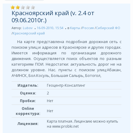
Красноярский край (v. 2.4 от
09.06.2010г.)
Автор:
Lubov
16-09-2010, 15:54
в
Карты
/
Россия
/
Сибирский ФО
/
Красноярский край
На карте представлена подробная дорожная сеть с
поиском улиц и адресов в Красноярске и других городах.
Имеется информация по организации дорожного
движения. Осуществляется поиск объектов по разным
категориям ПОИ. Недостатки: актуальность дорог не на
должном уровне. Нас. пункты с поиском улиц:Абакан,
АЧИНСК, Бол.Косуль, Большая Салырь, Ботогол,
Издатель:
Геоцентр-Консалтинг
Оценка:
2
Пробки:
Нет
Online
Нет
корректура:
Карта платная. Лицензию можно купить
Лицензия:
на www.probki.net