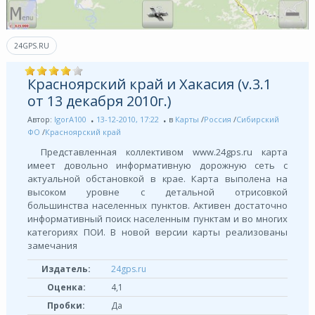
24GPS.RU
Красноярский край и Хакасия (v.3.1
от 13 декабря 2010г.)
Автор:
IgorA100
13-12-2010, 17:22
в
Карты
/
Россия
/
Сибирский
ФО
/
Красноярский край
Представленная коллективом www.24gps.ru карта
имеет довольно информативную дорожную сеть с
актуальной обстановкой в крае. Карта выполена на
высоком уровне с детальной отрисовкой
большинства населенных пунктов. Активен достаточно
информативный поиск населенным пунктам и во многих
категориях ПОИ. В новой версии карты реализованы
замечания
Издатель:
24gps.ru
Оценка:
4,1
Пробки:
Да