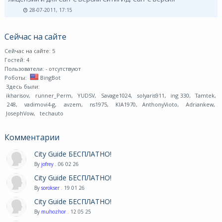
28-07-2011, 17:15
Сейчас на сайте
Сейчас на сайте: 5
Гостей: 4
Пользователи:
- отсутствуют
Роботы:
BingBot
Здесь были:
ikharisov
,
runner_Perm
,
YUDSV
,
Savage1024
,
solyaris911
,
ing 330
,
Tamtek
,
248
,
vadimovi4-g
,
avzem
,
ns1975
,
KIA1970
,
AnthonyVioto
,
Adriankew
,
JosephVow
,
techauto
Комментарии
City Guide БЕСПЛАТНО!
By
jofrey
. 06 02 26
City Guide БЕСПЛАТНО!
By
sorokser
. 19 01 26
City Guide БЕСПЛАТНО!
By
muhozhor
. 12 05 25