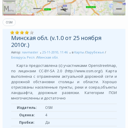
OSM
Минская обл. (v.1.0 от 25 ноября
2010г.)
Автор:
navmaster
25-11-2010, 11:46
в
Карты
/
Зарубежье
/
Беларусь Респ.
/
Минская обл.
Карта предоставлена (с) участниками Openstreetmap,
по лицензии СС-BY-SA 2.0 (http://www.osm.org/). Карта
выполнена с отражением актуальной дорожной сети и
дорожной обстановки столицы и области. Хорошо
отрисованы населенные пункты, реки и озера,объекты
ландшафта, дорожные развязки. Категории ПОИ
многочисленны и достаточно
Издатель:
OSM
Оценка:
4
Пробки:
Да