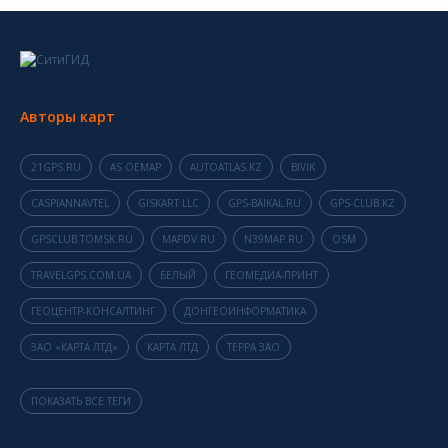
Авторы карт
21GPS.RU
AS OEMAP
AUTOATLAS.KZ
BIVIK
CASPIANNAVTEL
GISKART LLC
GPS-BAIKAL.RU
GPS-CLUB.KZ
GPSCLUB.TOMSK.RU
MAPDV.RU
N39MAP.RU
OSM
TRAVELGPS.COM.UA
БЕЛЫЙ
ГЕОМЕДИА-ПРИНТ
ГЕОЦЕНТР-КОНСАЛТИНГ
ДОНГЕОИНФОРМАТИКА
ЗАО «КАРТА ЛТД»
КАРТА ЛТД
ТЕРРА ЗАО
ПОКАЗАТЬ ВСЕ ТЕГИ