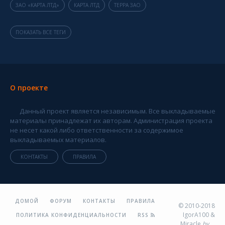
ЗАО «КАРТА ЛТД»
КАРТА ЛТД
ТЕРРА ЗАО
ПОКАЗАТЬ ВСЕ ТЕГИ
О проекте
Данный проект является независимым. Все выкладываемые
материалы принадлежат их авторам. Администрация проекта
не несет какой либо ответственности за содержимое
выкладываемых материалов.
КОНТАКТЫ
ПРАВИЛА
ДОМОЙ
ФОРУМ
КОНТАКТЫ
ПРАВИЛА
© 2010-2018
IgorA100 &
ПОЛИТИКА КОНФИДЕНЦИАЛЬНОСТИ
RSS
Miracle
by
...