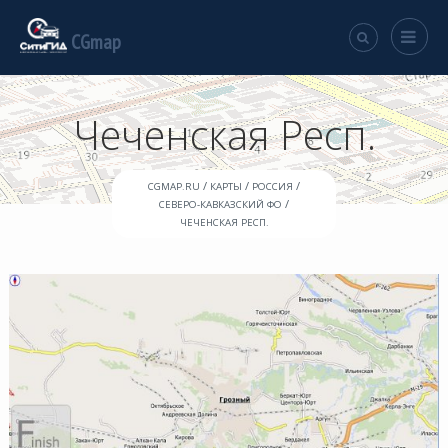
CGmap
Чеченская Респ.
/
/
/
CGMAP.RU
КАРТЫ
РОССИЯ
/
СЕВЕРО-КАВКАЗСКИЙ ФО
ЧЕЧЕНСКАЯ РЕСП.