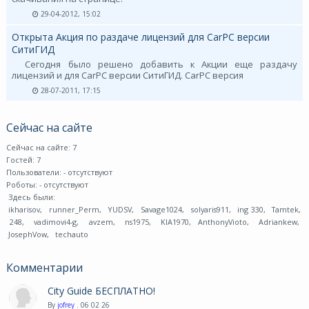
29-04-2012, 15:02
Открыта Акция по раздаче лицензий для CarPC версии
СитиГИД
Сегодня было решено добавить к Акции еще раздачу
лицензий и для CarPC версии СитиГИД. CarPC версия
28-07-2011, 17:15
Сейчас на сайте
Сейчас на сайте: 7
Гостей: 7
Пользователи:
- отсутствуют
Роботы:
- отсутствуют
Здесь были:
ikharisov
,
runner_Perm
,
YUDSV
,
Savage1024
,
solyaris911
,
ing 330
,
Tamtek
,
248
,
vadimovi4-g
,
avzem
,
ns1975
,
KIA1970
,
AnthonyVioto
,
Adriankew
,
JosephVow
,
techauto
Комментарии
City Guide БЕСПЛАТНО!
By
jofrey
. 06 02 26