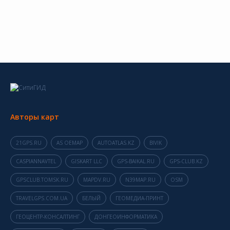
Авторы карт
21GPS.RU
AS OEMAP
AUTOATLAS.KZ
BIVIK
CASPIANNAVTEL
GISKART LLC
GPS-BAIKAL.RU
GPS-CLUB.KZ
GPSCLUB.TOMSK.RU
MAPDV.RU
N39MAP.RU
OSM
TRAVELGPS.COM.UA
БЕЛЫЙ
ГЕОМЕДИА-ПРИНТ
ГЕОЦЕНТР-КОНСАЛТИНГ
ДОНГЕОИНФОРМАТИКА