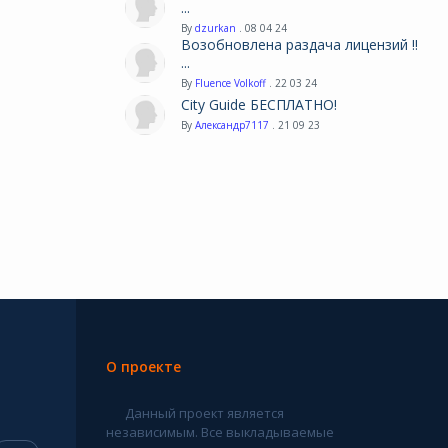
...
By
dzurkan
. 08 04 24
Возобновлена раздача лицензий !!
...
By
Fluence Volkoff
. 22 03 24
City Guide БЕСПЛАТНО!
By
Александр7117
. 21 09 23
О проекте
Данный проект является
независимым. Все выкладываемые