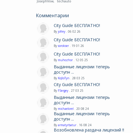
JosephVow
,
techauto
Комментарии
City Guide БЕСПЛАТНО!
By
jofrey
. 06 02 26
City Guide БЕСПЛАТНО!
By
sorokser
. 19 01 26
City Guide БЕСПЛАТНО!
By
muhozhor
. 12 05 25
Выданные лицензии теперь
доступн ...
By
KoJIoTyn
. 28 03 25
City Guide БЕСПЛАТНО!
By
FSergey
. 27 03 25
Выданные лицензии теперь
доступн ...
By
michaelorel
. 20 08 24
Выданные лицензии теперь
доступн ...
By
armatyrbatur
. 16 08 24
Возобновлена раздача лицензий !!