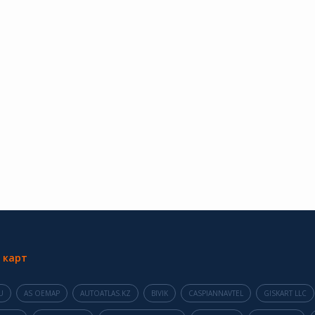
 карт
U
AS OEMAP
AUTOATLAS.KZ
BIVIK
CASPIANNAVTEL
GISKART LLC