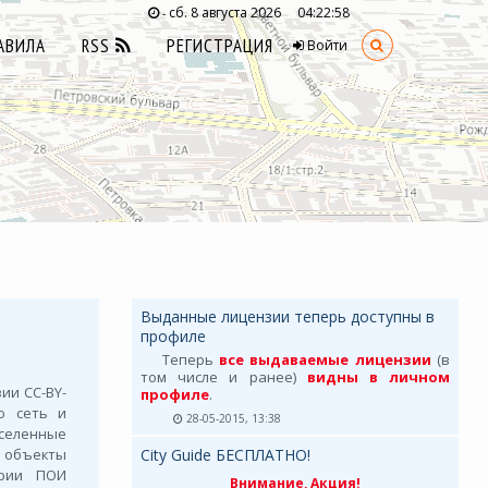
сб. 8 августа 2026
04:22:58
-
АВИЛА
RSS
РЕГИСТРАЦИЯ
Войти
Выданные лицензии теперь доступны в
профиле
Теперь
все выдаваемые лицензии
(в
том числе и ранее)
видны в личном
ии СС-BY-
профиле
.
ую сеть и
28-05-2015, 13:38
селенные
, объекты
City Guide БЕСПЛАТНО!
ории ПОИ
Внимание, Акция!