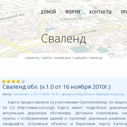
ДОМОЙ
ФОРУМ
КОНТАКТЫ
ПР
Сваленд
/
/
/
/
CGMAP.RU
КАРТЫ
ЗАРУБЕЖЬЕ
ШВЕЦИЯ
СВАЛЕНД
Сваленд обл. (v.1.0 от 16 ноября 2010г.)
Автор:
navmaster
16-11-2010, 14:10
в
Карты
/
Зарубежье
/
Швеция
/
Сваленд
Карта предоставлена (с) участниками Openstreetmap, по лиценз
SA 2.0 (http://www.osm.org/). Карта имеет подробную дорожн
актуальную дорожную обстановку. Детально отрисованы на
пункты с отображением зданий и строений, дорожные развязки
ландшафта, островные объекты и береговая черта. Катег