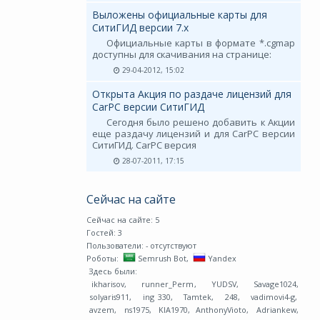
Выложены официальные карты для
СитиГИД версии 7.х
Официальные карты в формате *.cgmap
доступны для скачивания на странице:
29-04-2012, 15:02
Открыта Акция по раздаче лицензий для
CarPC версии СитиГИД
Сегодня было решено добавить к Акции
еще раздачу лицензий и для CarPC версии
СитиГИД. CarPC версия
28-07-2011, 17:15
Сейчас на сайте
Сейчас на сайте: 5
Гостей: 3
Пользователи:
- отсутствуют
Роботы:
Semrush Bot
,
Yandex
Здесь были:
ikharisov
,
runner_Perm
,
YUDSV
,
Savage1024
,
solyaris911
,
ing 330
,
Tamtek
,
248
,
vadimovi4-g
,
avzem
,
ns1975
,
KIA1970
,
AnthonyVioto
,
Adriankew
,