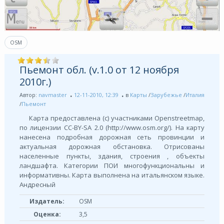
OSM
Пьемонт обл. (v.1.0 от 12 ноября
2010г.)
Автор:
navmaster
12-11-2010, 12:39
в
Карты
/
Зарубежье
/
Италия
/
Пьемонт
Карта предоставлена (с) участниками Openstreetmap,
по лицензии СС-BY-SA 2.0 (http://www.osm.org/). На карту
нанесена подробная дорожная сеть провинции и
актуальная дорожная обстановка. Отрисованы
населенные пункты, здания, строения , объекты
ландшафта. Категории ПОИ многофункциональны и
информативны. Карта выполнена на итальянском языке.
Андресный
Издатель:
OSM
Оценка:
3,5