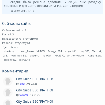
Сегодня было решено добавить к Акции еще раздачу
лицензий и для CarPC версии СитиГИД. CarPC версия
28-07-2011, 17:15
Сейчас на сайте
Сейчас на сайте: 3
Гостей: 3
Пользователи:
- отсутствуют
Роботы:
- отсутствуют
Здесь были:
ikharisov
,
runner_Perm
,
YUDSV
,
Savage1024
,
solyaris911
,
ing 330
,
Tamtek
,
248
,
vadimovi4-g
,
avzem
,
ns1975
,
KIA1970
,
AnthonyVioto
,
Adriankew
,
JosephVow
,
techauto
Комментарии
City Guide БЕСПЛАТНО!
By
jofrey
. 06 02 26
City Guide БЕСПЛАТНО!
By
sorokser
. 19 01 26
City Guide БЕСПЛАТНО!