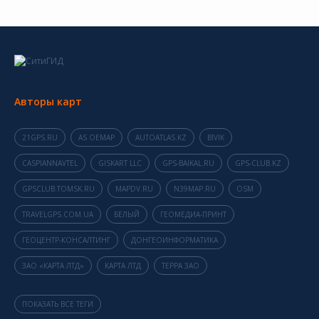
Авторы карт
21GPS.RU
AS OEMAP
AUTOATLAS.KZ
BIVIK
CASPIANNAVTEL
GISKART LLC
GPS-BAIKAL.RU
GPS-CLUB.KZ
GPSCLUB.TOMSK.RU
MAPDV.RU
N39MAP.RU
OSM
TRAVELGPS.COM.UA
БЕЛЫЙ
ГЕОМЕДИА-ПРИНТ
ГЕОЦЕНТР-КОНСАЛТИНГ
ДОНГЕОИНФОРМАТИКА
ЗАО «КАРТА ЛТД»
КАРТА ЛТД
ТЕРРА ЗАО
ПОКАЗАТЬ ВСЕ ТЕГИ