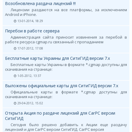
Возобновлена раздача лицензий !!!
Лицензии раздаются на все платформы, за исключением
Android и iPhone.
13-01-2014, 18:29
Перебои в работе сервера
Администрация сайта приносит извинения за перебой в
работе ресурса cgmap.ru связанный с пропаданием
17-07-2012, 17:08
Бесплатные карты Украины для СитиГИД версии 7.х
Бесплатные карты Украины в формате *.cgmap доступны для
скачивания на странице:
1-05-2012, 13:37
Выложены официальные карты для СитиГИД версии 7.х
Официальные карты в формате *.cgmap доступны для
скачивания на странице:
29-04-2012, 15:02
Открыта Акция по раздаче лицензий для CarPC версии
СитиГИД
Сегодня было решено добавить к Акции еще раздачу
лицензий и для CarPC версии СитиГИД. CarPC версия