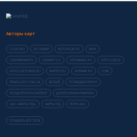
Авторы карт
21GPS.RU
AS OEMAP
AUTOATLAS.KZ
BIVIK
CASPIANNAVTEL
GISKART LLC
GPS-BAIKAL.RU
GPS-CLUB.KZ
GPSCLUB.TOMSK.RU
MAPDV.RU
N39MAP.RU
OSM
TRAVELGPS.COM.UA
БЕЛЫЙ
ГЕОМЕДИА-ПРИНТ
ГЕОЦЕНТР-КОНСАЛТИНГ
ДОНГЕОИНФОРМАТИКА
ЗАО «КАРТА ЛТД»
КАРТА ЛТД
ТЕРРА ЗАО
ПОКАЗАТЬ ВСЕ ТЕГИ