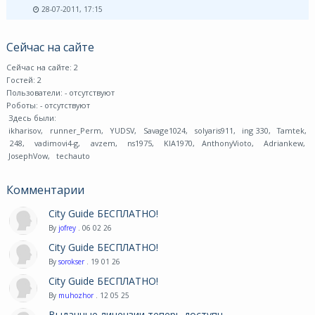
28-07-2011, 17:15
Сейчас на сайте
Сейчас на сайте: 2
Гостей: 2
Пользователи:
- отсутствуют
Роботы:
- отсутствуют
Здесь были:
ikharisov
,
runner_Perm
,
YUDSV
,
Savage1024
,
solyaris911
,
ing 330
,
Tamtek
,
248
,
vadimovi4-g
,
avzem
,
ns1975
,
KIA1970
,
AnthonyVioto
,
Adriankew
,
JosephVow
,
techauto
Комментарии
City Guide БЕСПЛАТНО!
By
jofrey
. 06 02 26
City Guide БЕСПЛАТНО!
By
sorokser
. 19 01 26
City Guide БЕСПЛАТНО!
By
muhozhor
. 12 05 25
Выданные лицензии теперь доступн ...