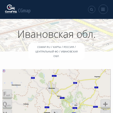
CGmap
Ивановская обл.
/
/
/
CGMAP.RU
КАРТЫ
РОССИЯ
/
ЦЕНТРАЛЬНЫЙ ФО
ИВАНОВСКАЯ
ОБЛ.