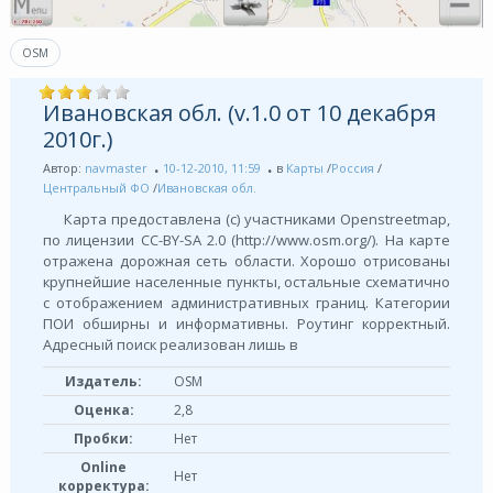
OSM
Ивановская обл. (v.1.0 от 10 декабря
2010г.)
Автор:
navmaster
10-12-2010, 11:59
в
Карты
/
Россия
/
Центральный ФО
/
Ивановская обл.
Карта предоставлена (с) участниками Openstreetmap,
по лицензии СС-BY-SA 2.0 (http://www.osm.org/). На карте
отражена дорожная сеть области. Хорошо отрисованы
крупнейшие населенные пункты, остальные схематично
с отображением административных границ. Категории
ПОИ обширны и информативны. Роутинг корректный.
Адресный поиск реализован лишь в
Издатель:
OSM
Оценка:
2,8
Пробки:
Нет
Online
Нет
корректура: