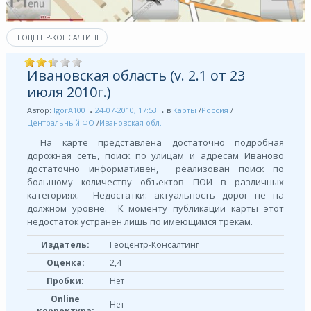
ГЕОЦЕНТР-КОНСАЛТИНГ
Ивановская область (v. 2.1 от 23
июля 2010г.)
Автор:
IgorA100
24-07-2010, 17:53
в
Карты
/
Россия
/
Центральный ФО
/
Ивановская обл.
На карте представлена достаточно подробная
дорожная сеть, поиск по улицам и адресам Иваново
достаточно информативен, реализован поиск по
большому количеству объектов ПОИ в различных
категориях. Недостатки: актуальность дорог не на
должном уровне. К моменту публикации карты этот
недостаток устранен лишь по имеющимся трекам.
Издатель:
Геоцентр-Консалтинг
Оценка:
2,4
Пробки:
Нет
Online
Нет
корректура: