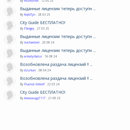
By
muhozhor
. 12 05 25
Выданные лицензии теперь доступн ...
By
KoJIoTyn
. 28 03 25
City Guide БЕСПЛАТНО!
By
FSergey
. 27 03 25
Выданные лицензии теперь доступн ...
By
michaelorel
. 20 08 24
Выданные лицензии теперь доступн ...
By
armatyrbatur
. 16 08 24
Возобновлена раздача лицензий !! ...
By
dzurkan
. 08 04 24
Возобновлена раздача лицензий !! ...
By
Fluence Volkoff
. 22 03 24
City Guide БЕСПЛАТНО!
By
Александр7117
. 21 09 23