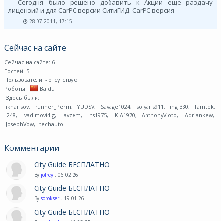
Сегодня было решено добавить к Акции еще раздачу
лицензий и для CarPC версии СитиГИД. CarPC версия
28-07-2011, 17:15
Сейчас на сайте
Сейчас на сайте: 6
Гостей: 5
Пользователи:
- отсутствуют
Роботы:
Baidu
Здесь были:
ikharisov
,
runner_Perm
,
YUDSV
,
Savage1024
,
solyaris911
,
ing 330
,
Tamtek
,
248
,
vadimovi4-g
,
avzem
,
ns1975
,
KIA1970
,
AnthonyVioto
,
Adriankew
,
JosephVow
,
techauto
Комментарии
City Guide БЕСПЛАТНО!
By
jofrey
. 06 02 26
City Guide БЕСПЛАТНО!
By
sorokser
. 19 01 26
City Guide БЕСПЛАТНО!