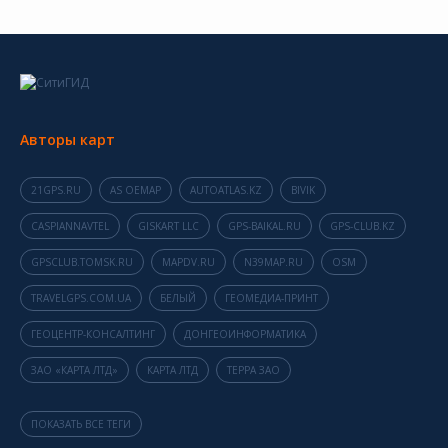
Авторы карт
21GPS.RU
AS OEMAP
AUTOATLAS.KZ
BIVIK
CASPIANNAVTEL
GISKART LLC
GPS-BAIKAL.RU
GPS-CLUB.KZ
GPSCLUB.TOMSK.RU
MAPDV.RU
N39MAP.RU
OSM
TRAVELGPS.COM.UA
БЕЛЫЙ
ГЕОМЕДИА-ПРИНТ
ГЕОЦЕНТР-КОНСАЛТИНГ
ДОНГЕОИНФОРМАТИКА
ЗАО «КАРТА ЛТД»
КАРТА ЛТД
ТЕРРА ЗАО
ПОКАЗАТЬ ВСЕ ТЕГИ