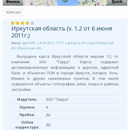
ТЕРРА ЗАО
Иркутская область (v. 1.2 от 6 июня
2011г.)
Автор:
IgorA100
8-06-2011, 17:07
в
Карты
/
Россия
/
Сибирский
ФО
/
Иркутская обл.
Выпущена карта Иркутской области версии 1.2, от
компании ЗАО "Тэрра". Карта содержит
детализированную информацию о дорогах, адресной
базе, и объектах ПОИ в городе Иркутск, Ангарск, Усть-
Илимск и других населенных пунктов. В том числе
содержится объекты топографии, реки, озера и районы
застройки.
ЗАО "Терра"
Издатель:
Оценка:
4
Пробки:
Да
Online
Да
корректура: