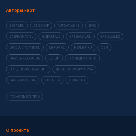
Авторы карт
21GPS.RU
AS OEMAP
AUTOATLAS.KZ
BIVIK
CASPIANNAVTEL
GISKART LLC
GPS-BAIKAL.RU
GPS-CLUB.KZ
GPSCLUB.TOMSK.RU
MAPDV.RU
N39MAP.RU
OSM
TRAVELGPS.COM.UA
БЕЛЫЙ
ГЕОМЕДИА-ПРИНТ
ГЕОЦЕНТР-КОНСАЛТИНГ
ДОНГЕОИНФОРМАТИКА
ЗАО «КАРТА ЛТД»
КАРТА ЛТД
ТЕРРА ЗАО
ПОКАЗАТЬ ВСЕ ТЕГИ
О проекте