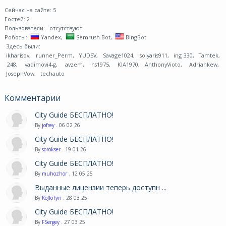
Сейчас на сайте: 5
Гостей: 2
Пользователи:
- отсутствуют
Роботы:
Yandex
,
Semrush Bot
,
BingBot
Здесь были:
ikharisov
,
runner_Perm
,
YUDSV
,
Savage1024
,
solyaris911
,
ing 330
,
Tamtek
,
248
,
vadimovi4-g
,
avzem
,
ns1975
,
KIA1970
,
AnthonyVioto
,
Adriankew
,
JosephVow
,
techauto
Комментарии
City Guide БЕСПЛАТНО!
By
jofrey
. 06 02 26
City Guide БЕСПЛАТНО!
By
sorokser
. 19 01 26
City Guide БЕСПЛАТНО!
By
muhozhor
. 12 05 25
Выданные лицензии теперь доступн ...
By
KoJIoTyn
. 28 03 25
City Guide БЕСПЛАТНО!
By
FSergey
. 27 03 25