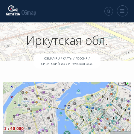
CGmap
Иркутская обл.
/
/
/
CGMAP.RU
КАРТЫ
РОССИЯ
/
СИБИРСКИЙ ФО
ИРКУТСКАЯ ОБЛ.