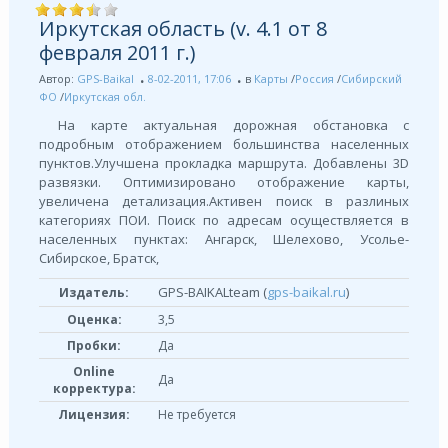
Иркутская область (v. 4.1 от 8
февраля 2011 г.)
Автор:
GPS-Baikal
8-02-2011, 17:06
в
Карты
/
Россия
/
Сибирский
ФО
/
Иркутская обл.
На карте актуальная дорожная обстановка с
подробным отображением большинства населенных
пунктов.Улучшена прокладка маршрута. Добавлены 3D
развязки. Оптимизировано отображение карты,
увеличена детализация.Активен поиск в разлиных
категориях ПОИ. Поиск по адресам осуществляется в
населенных пунктах: Ангарск, Шелехово, Усолье-
Сибирское, Братск,
GPS-BAIKALteam (
gps-baikal.ru
)
Издатель:
Оценка:
3,5
Пробки:
Да
Online
Да
корректура:
Лицензия:
Не требуется