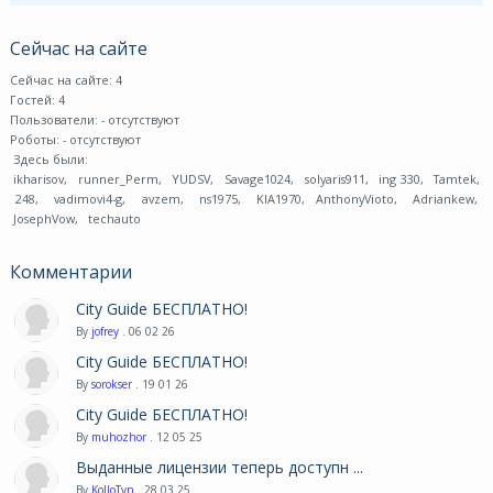
Сейчас на сайте
Сейчас на сайте: 4
Гостей: 4
Пользователи:
- отсутствуют
Роботы:
- отсутствуют
Здесь были:
ikharisov
,
runner_Perm
,
YUDSV
,
Savage1024
,
solyaris911
,
ing 330
,
Tamtek
,
248
,
vadimovi4-g
,
avzem
,
ns1975
,
KIA1970
,
AnthonyVioto
,
Adriankew
,
JosephVow
,
techauto
Комментарии
City Guide БЕСПЛАТНО!
By
jofrey
. 06 02 26
City Guide БЕСПЛАТНО!
By
sorokser
. 19 01 26
City Guide БЕСПЛАТНО!
By
muhozhor
. 12 05 25
Выданные лицензии теперь доступн ...
By
KoJIoTyn
. 28 03 25