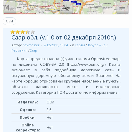
OSM
Саар обл. (v.1.0 от 02 декабря 2010г.)
Автор:
navmaster
2-12-2010, 13:04
в
Карты
/
Зарубежье
/
Германия
/
Саар
Карта предоставлена (с) участниками Openstreetmap,
по лицензии СС-BY-SA 2.0 (http://www.osm.org/). Карта
включает в себя подробную дорожную сеть и
актуальную дорожную обстановку земли Saarlend. На
карте хорошо отрисованы крупные населенные пункты,
объекты ландшафта, мосты и инженерные
сооружения. Категории ПОИ достаточно информативны.
Издатель:
OSM
Оценка:
3,5
Пробки:
Нет
Online
Нет
корректура: