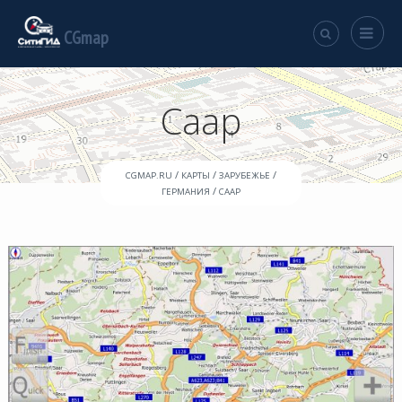
CGmap
Саар
/
/
/
CGMAP.RU
КАРТЫ
ЗАРУБЕЖЬЕ
/
ГЕРМАНИЯ
СААР