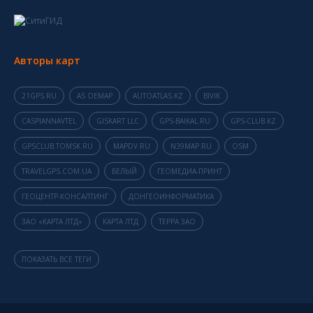
Авторы карт
21GPS.RU
AS OEMAP
AUTOATLAS.KZ
BIVIK
CASPIANNAVTEL
GISKART LLC
GPS-BAIKAL.RU
GPS-CLUB.KZ
GPSCLUB.TOMSK.RU
MAPDV.RU
N39MAP.RU
OSM
TRAVELGPS.COM.UA
БЕЛЫЙ
ГЕОМЕДИА-ПРИНТ
ГЕОЦЕНТР-КОНСАЛТИНГ
ДОНГЕОИНФОРМАТИКА
ЗАО «КАРТА ЛТД»
КАРТА ЛТД
ТЕРРА ЗАО
ПОКАЗАТЬ ВСЕ ТЕГИ