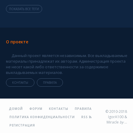
ПОКАЗАТЬ ВСЕ ТЕГИ
О проекте
Данный проект является независимым. Все выкладываемые
материалы принадлежат их авторам. Администрация проекта
не несет какой либо ответственности за содержимое
выкладываемых материалов.
КОНТАКТЫ
ПРАВИЛА
ДОМОЙ
ФОРУМ
КОНТАКТЫ
ПРАВИЛА
© 2010-2018
IgorA100 &
ПОЛИТИКА КОНФИДЕНЦИАЛЬНОСТИ
RSS
Miracle
by
...
РЕГИСТРАЦИЯ