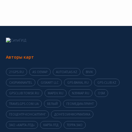
Авторы карт
21GPS.RU
AS OEMAP
AUTOATLAS.KZ
BIVIK
CASPIANNAVTEL
GISKART LLC
GPS-BAIKAL.RU
GPS-CLUB.KZ
GPSCLUB.TOMSK.RU
MAPDV.RU
N39MAP.RU
OSM
TRAVELGPS.COM.UA
БЕЛЫЙ
ГЕОМЕДИА-ПРИНТ
ГЕОЦЕНТР-КОНСАЛТИНГ
ДОНГЕОИНФОРМАТИКА
ЗАО «КАРТА ЛТД»
КАРТА ЛТД
ТЕРРА ЗАО