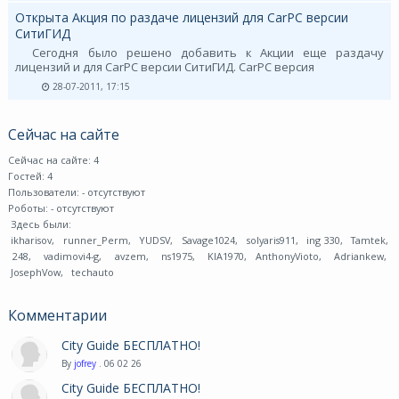
Открыта Акция по раздаче лицензий для CarPC версии
СитиГИД
Сегодня было решено добавить к Акции еще раздачу
лицензий и для CarPC версии СитиГИД. CarPC версия
28-07-2011, 17:15
Сейчас на сайте
Сейчас на сайте: 4
Гостей: 4
Пользователи:
- отсутствуют
Роботы:
- отсутствуют
Здесь были:
ikharisov
,
runner_Perm
,
YUDSV
,
Savage1024
,
solyaris911
,
ing 330
,
Tamtek
,
248
,
vadimovi4-g
,
avzem
,
ns1975
,
KIA1970
,
AnthonyVioto
,
Adriankew
,
JosephVow
,
techauto
Комментарии
City Guide БЕСПЛАТНО!
By
jofrey
. 06 02 26
City Guide БЕСПЛАТНО!