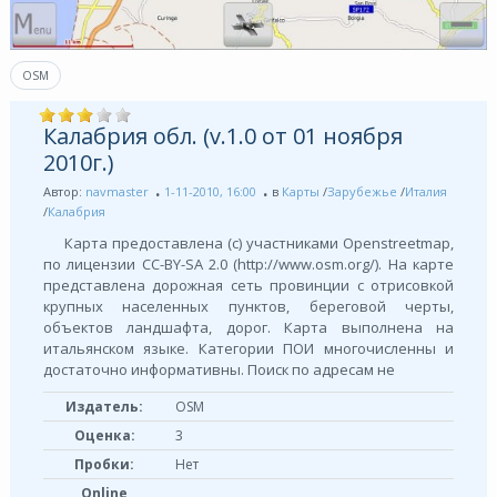
OSM
Калабрия обл. (v.1.0 от 01 ноября
2010г.)
Автор:
navmaster
1-11-2010, 16:00
в
Карты
/
Зарубежье
/
Италия
/
Калабрия
Карта предоставлена (с) участниками Openstreetmap,
по лицензии СС-BY-SA 2.0 (http://www.osm.org/). На карте
представлена дорожная сеть провинции с отрисовкой
крупных населенных пунктов, береговой черты,
объектов ландшафта, дорог. Карта выполнена на
итальянском языке. Категории ПОИ многочисленны и
достаточно информативны. Поиск по адресам не
Издатель:
OSM
Оценка:
3
Пробки:
Нет
Online