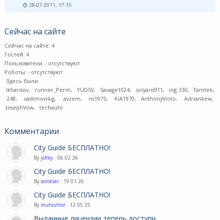
28-07-2011, 17:15
Сейчас на сайте
Сейчас на сайте: 4
Гостей: 4
Пользователи:
- отсутствуют
Роботы:
- отсутствуют
Здесь были:
ikharisov
,
runner_Perm
,
YUDSV
,
Savage1024
,
solyaris911
,
ing 330
,
Tamtek
,
248
,
vadimovi4-g
,
avzem
,
ns1975
,
KIA1970
,
AnthonyVioto
,
Adriankew
,
JosephVow
,
techauto
Комментарии
City Guide БЕСПЛАТНО!
By
jofrey
. 06 02 26
City Guide БЕСПЛАТНО!
By
sorokser
. 19 01 26
City Guide БЕСПЛАТНО!
By
muhozhor
. 12 05 25
Выданные лицензии теперь доступн ...