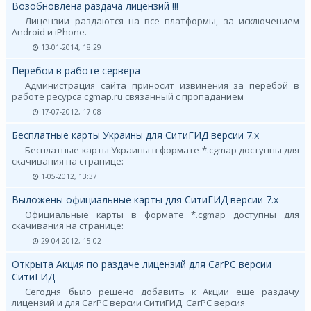
Возобновлена раздача лицензий !!!
Лицензии раздаются на все платформы, за исключением
Android и iPhone.
13-01-2014, 18:29
Перебои в работе сервера
Администрация сайта приносит извинения за перебой в
работе ресурса cgmap.ru связанный с пропаданием
17-07-2012, 17:08
Бесплатные карты Украины для СитиГИД версии 7.х
Бесплатные карты Украины в формате *.cgmap доступны для
скачивания на странице:
1-05-2012, 13:37
Выложены официальные карты для СитиГИД версии 7.х
Официальные карты в формате *.cgmap доступны для
скачивания на странице:
29-04-2012, 15:02
Открыта Акция по раздаче лицензий для CarPC версии
СитиГИД
Сегодня было решено добавить к Акции еще раздачу
лицензий и для CarPC версии СитиГИД. CarPC версия