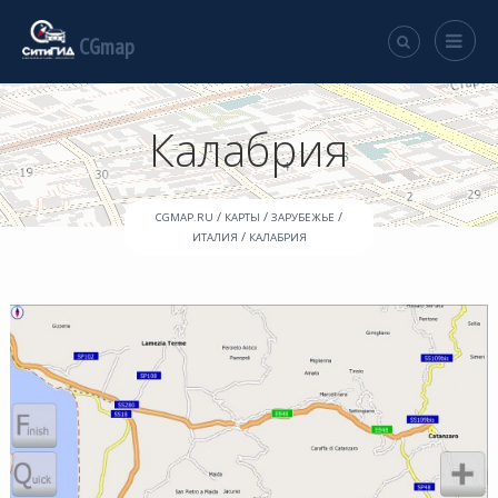
CGmap
Калабрия
/
/
/
CGMAP.RU
КАРТЫ
ЗАРУБЕЖЬЕ
/
ИТАЛИЯ
КАЛАБРИЯ