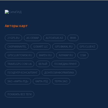
Авторы карт
21GPS.RU
AS OEMAP
AUTOATLAS.KZ
BIVIK
CASPIANNAVTEL
GISKART LLC
GPS-BAIKAL.RU
GPS-CLUB.KZ
GPSCLUB.TOMSK.RU
MAPDV.RU
N39MAP.RU
OSM
TRAVELGPS.COM.UA
БЕЛЫЙ
ГЕОМЕДИА-ПРИНТ
ГЕОЦЕНТР-КОНСАЛТИНГ
ДОНГЕОИНФОРМАТИКА
ЗАО «КАРТА ЛТД»
КАРТА ЛТД
ТЕРРА ЗАО
ПОКАЗАТЬ ВСЕ ТЕГИ