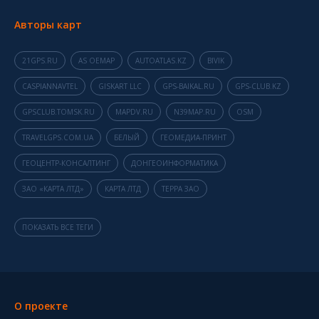
Авторы карт
21GPS.RU
AS OEMAP
AUTOATLAS.KZ
BIVIK
CASPIANNAVTEL
GISKART LLC
GPS-BAIKAL.RU
GPS-CLUB.KZ
GPSCLUB.TOMSK.RU
MAPDV.RU
N39MAP.RU
OSM
TRAVELGPS.COM.UA
БЕЛЫЙ
ГЕОМЕДИА-ПРИНТ
ГЕОЦЕНТР-КОНСАЛТИНГ
ДОНГЕОИНФОРМАТИКА
ЗАО «КАРТА ЛТД»
КАРТА ЛТД
ТЕРРА ЗАО
ПОКАЗАТЬ ВСЕ ТЕГИ
О проекте