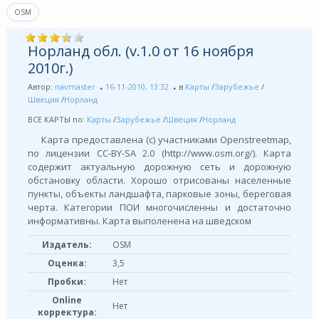
OSM
Норланд обл. (v.1.0 от 16 ноября
2010г.)
Автор:
navmaster
16-11-2010, 13:32
в
Карты
/
Зарубежье
/
Швеция
/
Норланд
ВСЕ КАРТЫ по:
Карты
/
Зарубежье
/
Швеция
/
Норланд
Карта предоставлена (с) участниками Openstreetmap,
по лицензии СС-BY-SA 2.0 (http://www.osm.org/). Карта
содержит актуальную дорожную сеть и дорожную
обстановку области. Хорошо отрисованы населенные
пункты, объекты ландшафта, парковые зоны, береговая
черта. Категории ПОИ многочисленны и достаточно
информативны. Карта выполенена на шведском
Издатель:
OSM
Оценка:
3,5
Пробки:
Нет
Online
Нет
корректура: