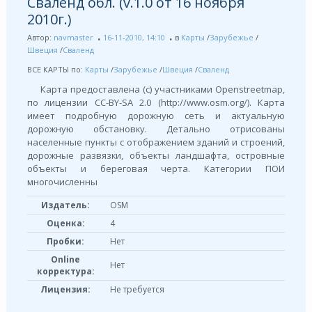
Сваленд обл. (v.1.0 от 16 ноября
2010г.)
Автор:
navmaster
16-11-2010, 14:10
в
Карты
/
Зарубежье
/
Швеция
/
Сваленд
ВСЕ КАРТЫ по:
Карты
/
Зарубежье
/
Швеция
/
Сваленд
Карта предоставлена (с) участниками Openstreetmap,
по лицензии СС-BY-SA 2.0 (http://www.osm.org/). Карта
имеет подробную дорожную сеть и актуальную
дорожную обстановку. Детально отрисованы
населенные пункты с отображением зданий и строений,
дорожные развязки, объекты ландшафта, островные
объекты и береговая черта. Категории ПОИ
многочисленны
Издатель:
OSM
Оценка:
4
Пробки:
Нет
Online
Нет
корректура:
Лицензия:
Не требуется