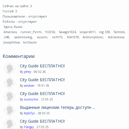
Сейчас на сайте: 3
Гостей: 3
Пользователи:
- отсутствуют
Роботы:
- отсутствуют
Здесь были:
ikharisov
,
runner_Perm
,
YUDSV
,
Savage1024
,
solyaris911
,
ing 330
,
Tamtek
,
248
,
vadimovi4-g
,
avzem
,
ns1975
,
KIA1970
,
AnthonyVioto
,
Adriankew
,
JosephVow
,
techauto
Комментарии
City Guide БЕСПЛАТНО!
By
jofrey
. 06 02 26
City Guide БЕСПЛАТНО!
By
sorokser
. 19 01 26
City Guide БЕСПЛАТНО!
By
muhozhor
. 12 05 25
Выданные лицензии теперь доступн ...
By
KoJIoTyn
. 28 03 25
City Guide БЕСПЛАТНО!
By
FSergey
. 27 03 25