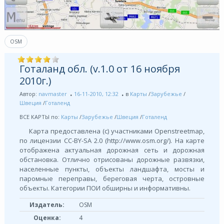
OSM
Готаланд обл. (v.1.0 от 16 ноября
2010г.)
Автор:
navmaster
16-11-2010, 12:32
в
Карты
/
Зарубежье
/
Швеция
/
Готаленд
ВСЕ КАРТЫ по:
Карты
/
Зарубежье
/
Швеция
/
Готаленд
Карта предоставлена (с) участниками Openstreetmap,
по лицензии СС-BY-SA 2.0 (http://www.osm.org/). На карте
отображена актуальная дорожная сеть и дорожная
обстановка. Отлично отрисованы дорожные развязки,
населенные пункты, объекты ландшафта, мосты и
паромные переправы, береговая черта, островные
объекты. Категории ПОИ обширны и информативны.
Издатель:
OSM
Оценка:
4