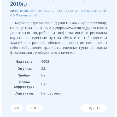
2010г.)
Автор:
navmaster
10-12-2010, 11:32
в
Карты
/
Россия
/
Уральский
ФО
/
Тюменская обл.
Карта предоставлена (с) участниками Openstreetmap,
по лицензии СС-BY-SA 2.0 (http://www.osm.org/). На карта
достаточно подробно и информативно отрисованы
крупные населенные пункты области с отображением
зданий и строений. областное покрытие включает в
себя отображение границ населенных пунктов, трассы
федерального и областного значения,
OSM
Издатель:
Оценка:
2,8
Пробки:
Нет
Online
Нет
корректура:
Лицензия:
Не требуется
0
5888
ПОДРОБНО