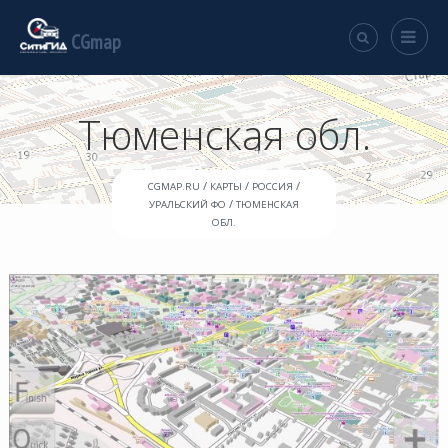
CGmap
Тюменская обл.
/
/
/
CGMAP.RU
КАРТЫ
РОССИЯ
/
УРАЛЬСКИЙ ФО
ТЮМЕНСКАЯ
ОБЛ.