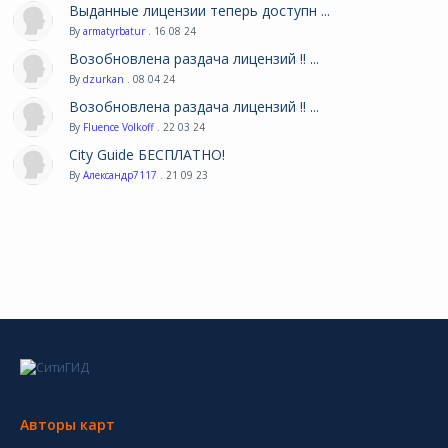
Выданные лицензии теперь доступн ...
By
armatyrbatur
. 16 08 24
Возобновлена раздача лицензий !! ...
By
dzurkan
. 08 04 24
Возобновлена раздача лицензий !! ...
By
Fluence Volkoff
. 22 03 24
City Guide БЕСПЛАТНО!
By
Александр7117
. 21 09 23
Авторы карт