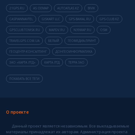
21GPS.RU
AS OEMAP
AUTOATLAS.KZ
BIVIK
CASPIANNAVTEL
GISKART LLC
GPS-BAIKAL.RU
GPS-CLUB.KZ
GPSCLUB.TOMSK.RU
MAPDV.RU
N39MAP.RU
OSM
TRAVELGPS.COM.UA
БЕЛЫЙ
ГЕОМЕДИА-ПРИНТ
ГЕОЦЕНТР-КОНСАЛТИНГ
ДОНГЕОИНФОРМАТИКА
ЗАО «КАРТА ЛТД»
КАРТА ЛТД
ТЕРРА ЗАО
ПОКАЗАТЬ ВСЕ ТЕГИ
О проекте
Данный проект является независимым. Все выкладываемые
материалы принадлежат их авторам. Администрация проекта