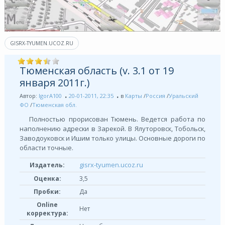
GISRX-TYUMEN.UCOZ.RU
Тюменская область (v. 3.1 от 19
января 2011г.)
Автор:
IgorA100
20-01-2011, 22:35
в
Карты
/
Россия
/
Уральский
ФО
/
Тюменская обл.
Полностью прорисован Тюмень. Ведется работа по
наполнению адрески в Зарекой. В Ялуторовск, Тобольск,
Заводоуковск и Ишим только улицы. Основные дороги по
области точные.
gisrx-tyumen.ucoz.ru
Издатель:
Оценка:
3,5
Пробки:
Да
Online
Нет
корректура: