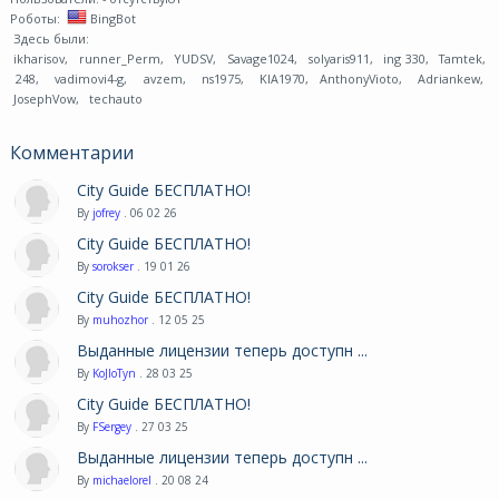
Роботы:
BingBot
Здесь были:
ikharisov
,
runner_Perm
,
YUDSV
,
Savage1024
,
solyaris911
,
ing 330
,
Tamtek
,
248
,
vadimovi4-g
,
avzem
,
ns1975
,
KIA1970
,
AnthonyVioto
,
Adriankew
,
JosephVow
,
techauto
Комментарии
City Guide БЕСПЛАТНО!
By
jofrey
. 06 02 26
City Guide БЕСПЛАТНО!
By
sorokser
. 19 01 26
City Guide БЕСПЛАТНО!
By
muhozhor
. 12 05 25
Выданные лицензии теперь доступн ...
By
KoJIoTyn
. 28 03 25
City Guide БЕСПЛАТНО!
By
FSergey
. 27 03 25
Выданные лицензии теперь доступн ...
By
michaelorel
. 20 08 24