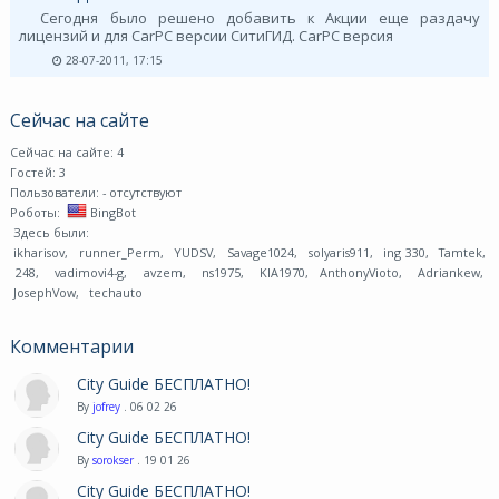
Сегодня было решено добавить к Акции еще раздачу
лицензий и для CarPC версии СитиГИД. CarPC версия
28-07-2011, 17:15
Сейчас на сайте
Сейчас на сайте: 4
Гостей: 3
Пользователи:
- отсутствуют
Роботы:
BingBot
Здесь были:
ikharisov
,
runner_Perm
,
YUDSV
,
Savage1024
,
solyaris911
,
ing 330
,
Tamtek
,
248
,
vadimovi4-g
,
avzem
,
ns1975
,
KIA1970
,
AnthonyVioto
,
Adriankew
,
JosephVow
,
techauto
Комментарии
City Guide БЕСПЛАТНО!
By
jofrey
. 06 02 26
City Guide БЕСПЛАТНО!
By
sorokser
. 19 01 26
City Guide БЕСПЛАТНО!