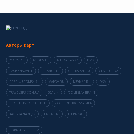
Авторы карт
21GPS.RU
AS OEMAP
AUTOATLAS.KZ
BIVIK
CASPIANNAVTEL
GISKART LLC
GPS-BAIKAL.RU
GPS-CLUB.KZ
GPSCLUB.TOMSK.RU
MAPDV.RU
N39MAP.RU
OSM
TRAVELGPS.COM.UA
БЕЛЫЙ
ГЕОМЕДИА-ПРИНТ
ГЕОЦЕНТР-КОНСАЛТИНГ
ДОНГЕОИНФОРМАТИКА
ЗАО «КАРТА ЛТД»
КАРТА ЛТД
ТЕРРА ЗАО
ПОКАЗАТЬ ВСЕ ТЕГИ