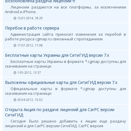
Возобновлена раздача лицензий !!!
Лицензии раздаются на все платформы, за исключением
Android и iPhone.
13-01-2014, 18:29
Перебои в работе сервера
Администрация сайта приносит извинения за перебой в
работе ресурса cgmap.ru связанный с пропаданием
17-07-2012, 17:08
Бесплатные карты Украины для СитиГИД версии 7.х
Бесплатные карты Украины в формате *.cgmap доступны для
скачивания на странице:
1-05-2012, 13:37
Выложены официальные карты для СитиГИД версии 7.х
Официальные карты в формате *.cgmap доступны для
скачивания на странице:
29-04-2012, 15:02
Открыта Акция по раздаче лицензий для CarPC версии
СитиГИД
Сегодня было решено добавить к Акции еще раздачу
лицензий и для CarPC версии СитиГИД. CarPC версия