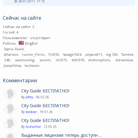
28-07-2011, 17:15
Сейчас на сайте
Сейчас на сайте: 5
Гостей: 4
Пользователи:
- отсутствуют
Роботы:
BingBot
Здесь были:
ikharisov
,
runner_Perm
,
YUDSV
,
Savage1024
,
solyaris911
,
ing 330
,
Tamtek
,
248
,
vadimovi4-g
,
avzem
,
ns1975
,
KIA1970
,
AnthonyVioto
,
Adriankew
,
JosephVow
,
techauto
Комментарии
City Guide БЕСПЛАТНО!
By
jofrey
. 06 02 26
City Guide БЕСПЛАТНО!
By
sorokser
. 19 01 26
City Guide БЕСПЛАТНО!
By
muhozhor
. 12 05 25
Выданные лицензии теперь доступн ...