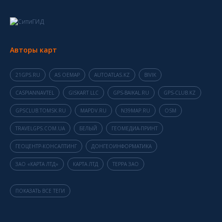
Авторы карт
21GPS.RU
AS OEMAP
AUTOATLAS.KZ
BIVIK
CASPIANNAVTEL
GISKART LLC
GPS-BAIKAL.RU
GPS-CLUB.KZ
GPSCLUB.TOMSK.RU
MAPDV.RU
N39MAP.RU
OSM
TRAVELGPS.COM.UA
БЕЛЫЙ
ГЕОМЕДИА-ПРИНТ
ГЕОЦЕНТР-КОНСАЛТИНГ
ДОНГЕОИНФОРМАТИКА
ЗАО «КАРТА ЛТД»
КАРТА ЛТД
ТЕРРА ЗАО
ПОКАЗАТЬ ВСЕ ТЕГИ