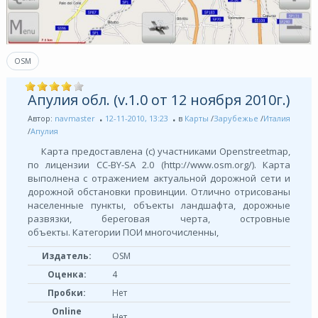
OSM
Апулия обл. (v.1.0 от 12 ноября 2010г.)
Автор:
navmaster
12-11-2010, 13:23
в
Карты
/
Зарубежье
/
Италия
/
Апулия
Карта предоставлена (с) участниками Openstreetmap,
по лицензии СС-BY-SA 2.0 (http://www.osm.org/). Карта
выполнена с отражением актуальной дорожной сети и
дорожной обстановки провинции. Отлично отрисованы
населенные пункты, объекты ландшафта, дорожные
развязки, береговая черта, островные
объекты. Категории ПОИ многочисленны,
Издатель:
OSM
Оценка:
4
Пробки:
Нет
Online
Нет