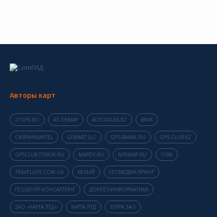
Авторы карт
21GPS.RU
AS OEMAP
AUTOATLAS.KZ
BIVIK
CASPIANNAVTEL
GISKART LLC
GPS-BAIKAL.RU
GPS-CLUB.KZ
GPSCLUB.TOMSK.RU
MAPDV.RU
N39MAP.RU
OSM
TRAVELGPS.COM.UA
БЕЛЫЙ
ГЕОМЕДИА-ПРИНТ
ГЕОЦЕНТР-КОНСАЛТИНГ
ДОНГЕОИНФОРМАТИКА
ЗАО «КАРТА ЛТД»
КАРТА ЛТД
ТЕРРА ЗАО