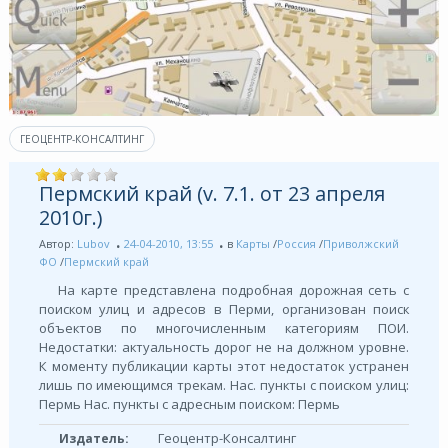
ГЕОЦЕНТР-КОНСАЛТИНГ
Пермский край (v. 7.1. от 23 апреля
2010г.)
Автор:
Lubov
24-04-2010, 13:55
в
Карты
/
Россия
/
Приволжский
ФО
/
Пермский край
На карте представлена подробная дорожная сеть с
поиском улиц и адресов в Перми, организован поиск
объектов по многочисленным категориям ПОИ.
Недостатки: актуальность дорог не на должном уровне.
К моменту публикации карты этот недостаток устранен
лишь по имеющимся трекам. Нас. пункты с поиском улиц:
Пермь Нас. пункты с адресным поиском: Пермь
Геоцентр-Консалтинг
Издатель: