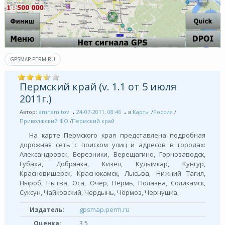
GPSMAP.PERM.RU
Пермский край (v. 1.1 от 5 июля
2011г.)
Автор:
amhamitov
24-07-2011, 08:46
в
Карты
/
Россия
/
Приволжский ФО
/
Пермский край
На карте Пермского края представлена подробная
дорожная сеть с поиском улиц и адресов в городах:
Александровск, Березники, Верещагино, Горнозаводск,
Губаха, Добрянка, Кизел, Кудымкар, Кунгур,
Красновишерск, Краснокамск, Лысьва, Нижний Тагил,
Ныроб, Нытва, Оса, Очёр, Пермь, Полазна, Соликамск,
Суксун, Чайковcкий, Чердынь, Чёрмоз, Чернушка,
gpsmap.perm.ru
Издатель:
Оценка:
3,5