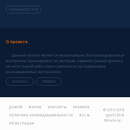
ПОКАЗАТЬ ВСЕ ТЕГИ
О проекте
Данный проект является независимым. Все выкладываемые
материалы принадлежат их авторам. Администрация проекта
не несет какой либо ответственности за содержимое
выкладываемых материалов.
КОНТАКТЫ
ПРАВИЛА
ДОМОЙ
ФОРУМ
КОНТАКТЫ
ПРАВИЛА
© 2010-2018
IgorA100 &
ПОЛИТИКА КОНФИДЕНЦИАЛЬНОСТИ
RSS
Miracle
by
...
РЕГИСТРАЦИЯ