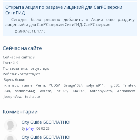
Открыта Акция по раздаче лицензий для CarPC версии
СитиГИД
Сегодня было решено добавить к Акции еще раздачу
лицензий и для CarPC версии СитиГИД. CarPC версия
28-07-2011, 17:15
Сейчас на сайте
Сейчас на сайте: 9
Гостей: 9
Пользователи:
- отсутствуют
Роботы:
- отсутствуют
Здесь были:
ikharisov
,
runner_Perm
,
YUDSV
,
Savage1024
,
solyaris911
,
ing 330
,
Tamtek
,
248
,
vadimovi4-g
,
avzem
,
ns1975
,
KIA1970
,
AnthonyVioto
,
Adriankew
,
JosephVow
,
techauto
Комментарии
City Guide БЕСПЛАТНО!
By
jofrey
. 06 02 26
City Guide БЕСПЛАТНО!