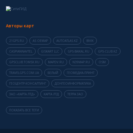
Авторы карт
21GPS.RU
AS OEMAP
AUTOATLAS.KZ
BIVIK
CASPIANNAVTEL
GISKART LLC
GPS-BAIKAL.RU
GPS-CLUB.KZ
GPSCLUB.TOMSK.RU
MAPDV.RU
N39MAP.RU
OSM
TRAVELGPS.COM.UA
БЕЛЫЙ
ГЕОМЕДИА-ПРИНТ
ГЕОЦЕНТР-КОНСАЛТИНГ
ДОНГЕОИНФОРМАТИКА
ЗАО «КАРТА ЛТД»
КАРТА ЛТД
ТЕРРА ЗАО
ПОКАЗАТЬ ВСЕ ТЕГИ