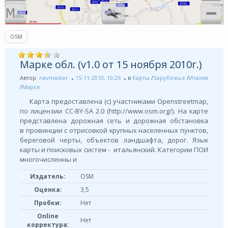
OSM
Марке обл. (v1.0 от 15 ноября 2010г.)
Автор:
navmaster
15-11-2010, 10:26
в
Карты
/
Зарубежье
/
Италия
/
Марке
Карта предоставлена (с) участниками Openstreetmap,
по лицензии СС-BY-SA 2.0 (http://www.osm.org/). На карте
представлена дорожная сеть и дорожная обстановка
в провинции с отрисовкой крупных населенных пунктов,
береговой черты, объектов ландшафта, дорог. Язык
карты и поисковых систем - итальянский. Категории ПОИ
многочисленны и
Издатель:
OSM
Оценка:
3,5
Пробки:
Нет
Online
Нет
корректура: