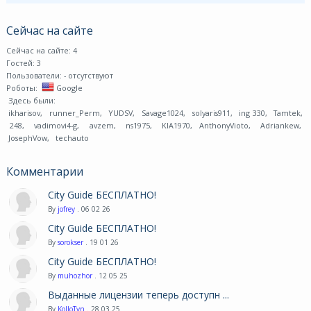
Сейчас на сайте
Сейчас на сайте: 4
Гостей: 3
Пользователи:
- отсутствуют
Роботы:
Google
Здесь были:
ikharisov
,
runner_Perm
,
YUDSV
,
Savage1024
,
solyaris911
,
ing 330
,
Tamtek
,
248
,
vadimovi4-g
,
avzem
,
ns1975
,
KIA1970
,
AnthonyVioto
,
Adriankew
,
JosephVow
,
techauto
Комментарии
City Guide БЕСПЛАТНО!
By
jofrey
. 06 02 26
City Guide БЕСПЛАТНО!
By
sorokser
. 19 01 26
City Guide БЕСПЛАТНО!
By
muhozhor
. 12 05 25
Выданные лицензии теперь доступн ...
By
KoJIoTyn
. 28 03 25