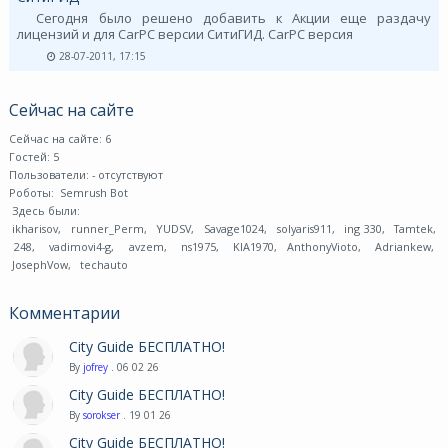
Сегодня было решено добавить к Акции еще раздачу
лицензий и для CarPC версии СитиГИД. CarPC версия
28-07-2011, 17:15
Сейчас на сайте
Сейчас на сайте: 6
Гостей: 5
Пользователи:
- отсутствуют
Роботы:
Semrush Bot
Здесь были:
ikharisov
,
runner_Perm
,
YUDSV
,
Savage1024
,
solyaris911
,
ing 330
,
Tamtek
,
248
,
vadimovi4-g
,
avzem
,
ns1975
,
KIA1970
,
AnthonyVioto
,
Adriankew
,
JosephVow
,
techauto
Комментарии
City Guide БЕСПЛАТНО!
By
jofrey
. 06 02 26
City Guide БЕСПЛАТНО!
By
sorokser
. 19 01 26
City Guide БЕСПЛАТНО!