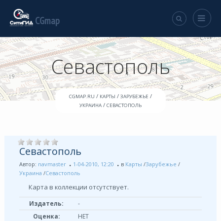
CGmap
Севастополь
/
/
/
CGMAP.RU
КАРТЫ
ЗАРУБЕЖЬЕ
/
УКРАИНА
СЕВАСТОПОЛЬ
Севастополь
Автор:
navmaster
1-04-2010, 12:20
в
Карты
/
Зарубежье
/
Украина
/
Севастополь
Карта в коллекции отсутствует.
Издатель:
-
Оценка:
НЕТ