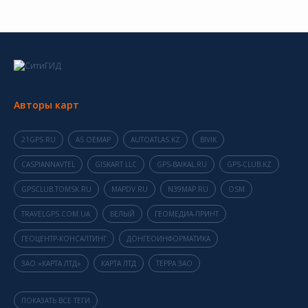
Авторы карт
21GPS.RU
AS OEMAP
AUTOATLAS.KZ
BIVIK
CASPIANNAVTEL
GISKART LLC
GPS-BAIKAL.RU
GPS-CLUB.KZ
GPSCLUB.TOMSK.RU
MAPDV.RU
N39MAP.RU
OSM
TRAVELGPS.COM.UA
БЕЛЫЙ
ГЕОМЕДИА-ПРИНТ
ГЕОЦЕНТР-КОНСАЛТИНГ
ДОНГЕОИНФОРМАТИКА
ЗАО «КАРТА ЛТД»
КАРТА ЛТД
ТЕРРА ЗАО
ПОКАЗАТЬ ВСЕ ТЕГИ