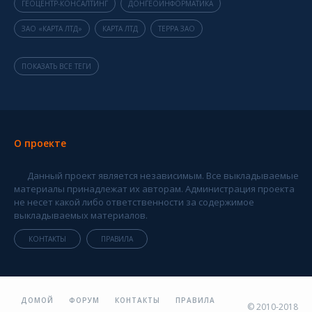
ГЕОЦЕНТР-КОНСАЛТИНГ
ДОНГЕОИНФОРМАТИКА
ЗАО «КАРТА ЛТД»
КАРТА ЛТД
ТЕРРА ЗАО
ПОКАЗАТЬ ВСЕ ТЕГИ
О проекте
Данный проект является независимым. Все выкладываемые
материалы принадлежат их авторам. Администрация проекта
не несет какой либо ответственности за содержимое
выкладываемых материалов.
КОНТАКТЫ
ПРАВИЛА
ДОМОЙ
ФОРУМ
КОНТАКТЫ
ПРАВИЛА
© 2010-2018