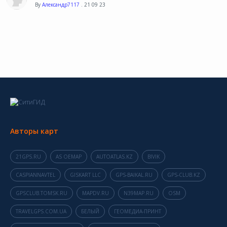
By
Александр7117
. 21 09 23
Авторы карт
21GPS.RU
AS OEMAP
AUTOATLAS.KZ
BIVIK
CASPIANNAVTEL
GISKART LLC
GPS-BAIKAL.RU
GPS-CLUB.KZ
GPSCLUB.TOMSK.RU
MAPDV.RU
N39MAP.RU
OSM
TRAVELGPS.COM.UA
БЕЛЫЙ
ГЕОМЕДИА-ПРИНТ