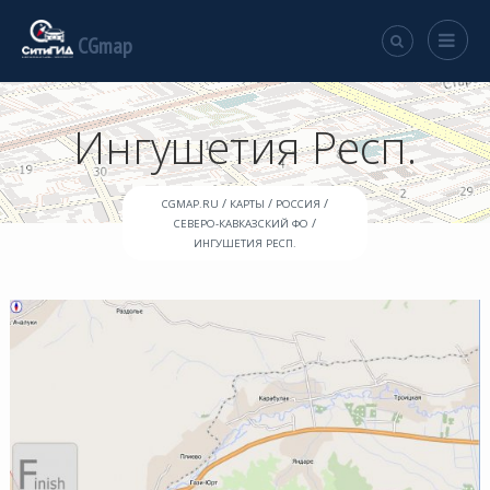
CGmap
Ингушетия Респ.
/
/
/
CGMAP.RU
КАРТЫ
РОССИЯ
/
СЕВЕРО-КАВКАЗСКИЙ ФО
ИНГУШЕТИЯ РЕСП.