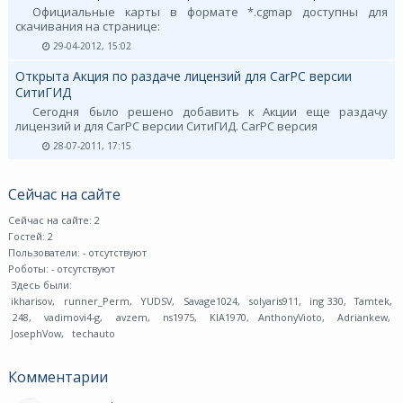
Официальные карты в формате *.cgmap доступны для
скачивания на странице:
29-04-2012, 15:02
Открыта Акция по раздаче лицензий для CarPC версии
СитиГИД
Сегодня было решено добавить к Акции еще раздачу
лицензий и для CarPC версии СитиГИД. CarPC версия
28-07-2011, 17:15
Сейчас на сайте
Сейчас на сайте: 2
Гостей: 2
Пользователи:
- отсутствуют
Роботы:
- отсутствуют
Здесь были:
ikharisov
,
runner_Perm
,
YUDSV
,
Savage1024
,
solyaris911
,
ing 330
,
Tamtek
,
248
,
vadimovi4-g
,
avzem
,
ns1975
,
KIA1970
,
AnthonyVioto
,
Adriankew
,
JosephVow
,
techauto
Комментарии