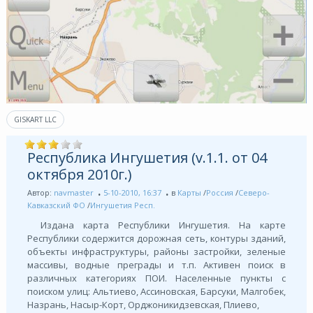
GISKART LLC
Республика Ингушетия (v.1.1. от 04
октября 2010г.)
Автор:
navmaster
5-10-2010, 16:37
в
Карты
/
Россия
/
Северо-
Кавказский ФО
/
Ингушетия Респ.
Издана карта Республики Ингушетия. На карте
Республики содержится дорожная сеть, контуры зданий,
объекты инфраструктуры, районы застройки, зеленые
массивы, водные преграды и т.п. Активен поиск в
различных категориях ПОИ. Населенные пункты с
поиском улиц: Альтиево, Ассиновская, Барсуки, Малгобек,
Назрань, Насыр-Корт, Орджоникидзевская, Плиево,