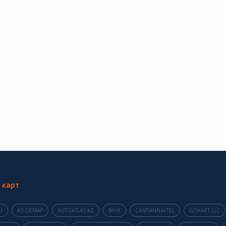
 карт
U
AS OEMAP
AUTOATLAS.KZ
BIVIK
CASPIANNAVTEL
GISKART LLC