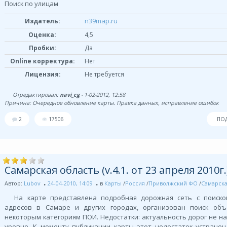
Поиск по улицам
n39map.ru
Издатель:
Оценка:
4,5
Пробки:
Да
Online корректура:
Нет
Лицензия:
Не требуется
Отредактировал:
navi_cg
- 1-02-2012, 12:58
Причина: Очередное обновление карты. Правка данных, исправление ошибок
2
17506
ПО
Самарская область (v.4.1. от 23 апреля 2010г.
Автор:
Lubov
24-04-2010, 14:09
в
Карты
/
Россия
/
Приволжский ФО
/
Самарска
На карте представлена подробная дорожная сеть с поиско
адресов в Самаре и других городах, организован поиск объ
некоторым категориям ПОИ. Недостатки: актуальность дорог не н
уровне. К моменту публикации карты этот недостаток устране