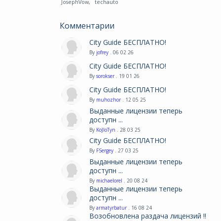
JosephVow
,
techauto
Комментарии
City Guide БЕСПЛАТНО!
By
jofrey
. 06 02 26
City Guide БЕСПЛАТНО!
By
sorokser
. 19 01 26
City Guide БЕСПЛАТНО!
By
muhozhor
. 12 05 25
Выданные лицензии теперь
доступн ...
By
KoJIoTyn
. 28 03 25
City Guide БЕСПЛАТНО!
By
FSergey
. 27 03 25
Выданные лицензии теперь
доступн ...
By
michaelorel
. 20 08 24
Выданные лицензии теперь
доступн ...
By
armatyrbatur
. 16 08 24
Возобновлена раздача лицензий !!