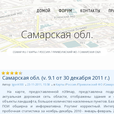
ДОМОЙ
ФОРУМ
КОНТАКТЫ
ПР
Самарская обл.
/
/
/
/
CGMAP.RU
КАРТЫ
РОССИЯ
ПРИВОЛЖСКИЙ ФО
САМАРСКАЯ ОБЛ.
Самарская обл. (v. 9.1 от 30 декабря 2011 г.)
Автор:
IgorA100
23-11-2011, 15:58
в
Карты
/
Россия
/
Приволжский ФО
/
Самарс
На карте, предоставленной n39map, представлена под
актуальная дорожная сеть области, отображены здания и с
объекты ландшафта, большое количество населенных пунктов. Ба
ПОИ обширна и информативна. Роутинг корректный. Интег
пробочная статистика за ноябрь-декабрь 2010 - январь-февраль 2