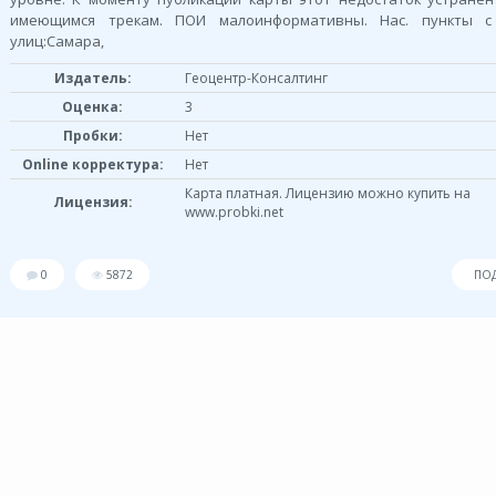
имеющимся трекам. ПОИ малоинформативны. Нас. пункты с
улиц:Самара,
Издатель:
Геоцентр-Консалтинг
Оценка:
3
Пробки:
Нет
Online корректура:
Нет
Карта платная. Лицензию можно купить на
Лицензия:
www.probki.net
0
5872
ПО