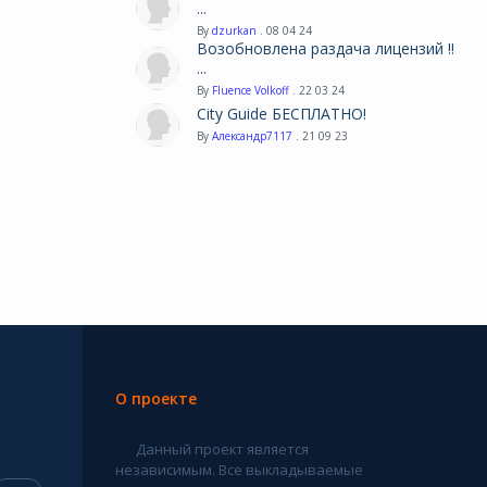
...
By
dzurkan
. 08 04 24
Возобновлена раздача лицензий !!
...
By
Fluence Volkoff
. 22 03 24
City Guide БЕСПЛАТНО!
By
Александр7117
. 21 09 23
О проекте
Данный проект является
независимым. Все выкладываемые