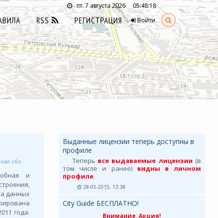
пт. 7 августа 2026
05:48:19
-
АВИЛА
RSS
РЕГИСТРАЦИЯ
Войти
Выданные лицензии теперь доступны в
профиле
Теперь
все выдаваемые лицензии
(в
кая обл.
том числе и ранее)
видны в личном
робная и
профиле
.
троения,
28-05-2015, 13:38
за данных
рирована
City Guide БЕСПЛАТНО!
011 года.
Внимание, Акция!