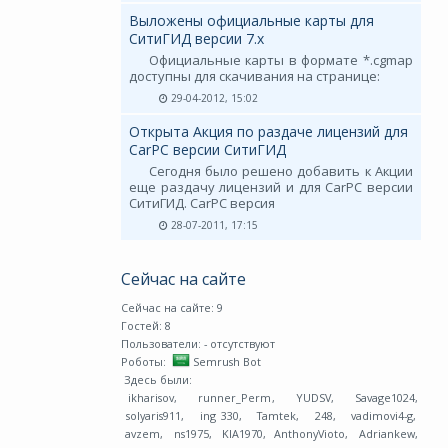
Выложены официальные карты для
СитиГИД версии 7.х
Официальные карты в формате *.cgmap
доступны для скачивания на странице:
29-04-2012, 15:02
Открыта Акция по раздаче лицензий для
CarPC версии СитиГИД
Сегодня было решено добавить к Акции
еще раздачу лицензий и для CarPC версии
СитиГИД. CarPC версия
28-07-2011, 17:15
Сейчас на сайте
Сейчас на сайте: 9
Гостей: 8
Пользователи:
- отсутствуют
Роботы:
Semrush Bot
Здесь были:
ikharisov
,
runner_Perm
,
YUDSV
,
Savage1024
,
solyaris911
,
ing 330
,
Tamtek
,
248
,
vadimovi4-g
,
avzem
,
ns1975
,
KIA1970
,
AnthonyVioto
,
Adriankew
,