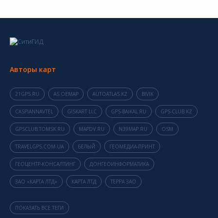
Авторы карт
21GPS.RU
AS OEMAP
AUTOATLAS.KZ
BIVIK
CASPIANNAVTEL
GISKART LLC
GPS-BAIKAL.RU
GPS-CLUB.KZ
GPSCLUB.TOMSK.RU
MAPDV.RU
N39MAP.RU
OSM
TRAVELGPS.COM.UA
БЕЛЫЙ
ГЕОМЕДИА-ПРИНТ
ГЕОЦЕНТР-КОНСАЛТИНГ
ДОНГЕОИНФОРМАТИКА
ЗАО «КАРТА ЛТД»
КАРТА ЛТД
ТЕРРА ЗАО
ПОКАЗАТЬ ВСЕ ТЕГИ