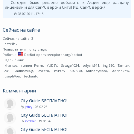
Сегодня было решено добавить к Акции еще раздачу
лицензий и для CarPC версии СитиГИД. CarPC версия
28-07-2011, 17:15
Сейчас на сайте
Сейчас на сайте: 3
Гостей: 2
Пользователи:
- отсутствуют
Роботы:
DotBot opensiteexplorer.org/dotbot
Здесь были:
ikharisov
,
runner_Perm
,
YUDSV
,
Savage1024
,
solyaris911
,
ing 330
,
Tamtek
,
248
,
vadimovi4-g
,
avzem
,
ns1975
,
KIA1970
,
AnthonyVioto
,
Adriankew
,
JosephVow
,
techauto
Комментарии
City Guide БЕСПЛАТНО!
By
jofrey
. 06 02 26
City Guide БЕСПЛАТНО!
By
sorokser
. 19 01 26
City Guide БЕСПЛАТНО!