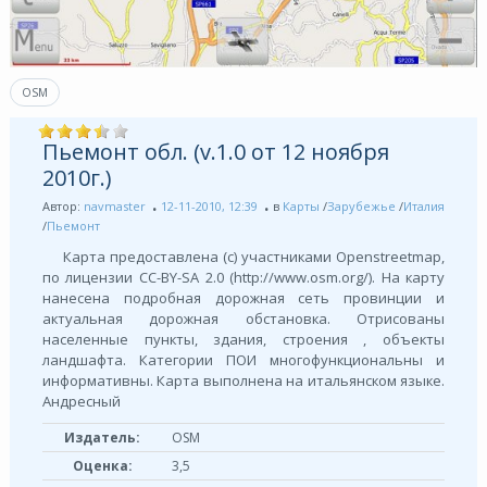
OSM
Пьемонт обл. (v.1.0 от 12 ноября
2010г.)
Автор:
navmaster
12-11-2010, 12:39
в
Карты
/
Зарубежье
/
Италия
/
Пьемонт
Карта предоставлена (с) участниками Openstreetmap,
по лицензии СС-BY-SA 2.0 (http://www.osm.org/). На карту
нанесена подробная дорожная сеть провинции и
актуальная дорожная обстановка. Отрисованы
населенные пункты, здания, строения , объекты
ландшафта. Категории ПОИ многофункциональны и
информативны. Карта выполнена на итальянском языке.
Андресный
Издатель:
OSM
Оценка:
3,5