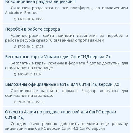
Возобновлена раздача лицензий !!!
Лицензии раздаются на все платформы, за исключением
Android и iPhone.
13-01-2014, 18:29
Перебои в работе сервера
Администрация сайта приносит извинения за перебой в
работе ресурса cgmap.ru связанный с пропаданием
17-07-2012, 17:08
Бесплатные карты Украины для СитиГИД версии 7.х
Бесплатные карты Украины в формате *.cgmap доступны для
скачивания на странице:
1-05-2012, 13:37
Выложены официальные карты для СитиГИД версии 7.х
Официальные карты в формате *.cgmap доступны для
скачивания на странице:
29-04-2012, 15:02
Открыта Акция по раздаче лицензий для CarPC версии
СитиГИД
Сегодня было решено добавить к Акции еще раздачу
лицензий и для CarPC версии СитиГИД. CarPC версия