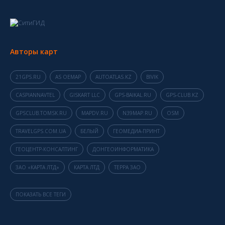
Авторы карт
21GPS.RU
AS OEMAP
AUTOATLAS.KZ
BIVIK
CASPIANNAVTEL
GISKART LLC
GPS-BAIKAL.RU
GPS-CLUB.KZ
GPSCLUB.TOMSK.RU
MAPDV.RU
N39MAP.RU
OSM
TRAVELGPS.COM.UA
БЕЛЫЙ
ГЕОМЕДИА-ПРИНТ
ГЕОЦЕНТР-КОНСАЛТИНГ
ДОНГЕОИНФОРМАТИКА
ЗАО «КАРТА ЛТД»
КАРТА ЛТД
ТЕРРА ЗАО
ПОКАЗАТЬ ВСЕ ТЕГИ