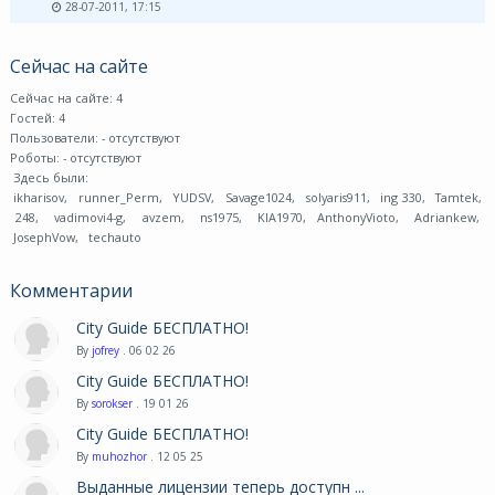
28-07-2011, 17:15
Сейчас на сайте
Сейчас на сайте: 4
Гостей: 4
Пользователи:
- отсутствуют
Роботы:
- отсутствуют
Здесь были:
ikharisov
,
runner_Perm
,
YUDSV
,
Savage1024
,
solyaris911
,
ing 330
,
Tamtek
,
248
,
vadimovi4-g
,
avzem
,
ns1975
,
KIA1970
,
AnthonyVioto
,
Adriankew
,
JosephVow
,
techauto
Комментарии
City Guide БЕСПЛАТНО!
By
jofrey
. 06 02 26
City Guide БЕСПЛАТНО!
By
sorokser
. 19 01 26
City Guide БЕСПЛАТНО!
By
muhozhor
. 12 05 25
Выданные лицензии теперь доступн ...