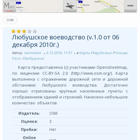
OSM
Любушское воеводство (v.1.0 от 06
декабря 2010г.)
Автор:
navmaster
6-12-2010, 11:07
в
Карты
/
Зарубежье
/
Польша
Респ.
/
Любушское
Карта предоставлена (с) участниками Openstreetmap,
по лицензии СС-BY-SA 2.0 (http://www.osm.org/). Карта
выполнена с отражением дорожной сети и дорожной
обстановки Любушского воеводства. Достаточно
хорошо отрисованы крупные населенные пункты с
отображением зданий и строений. Нанесено небольшое
количество объектов
Издатель:
OSM
Оценка:
3
Пробки:
Нет
Online