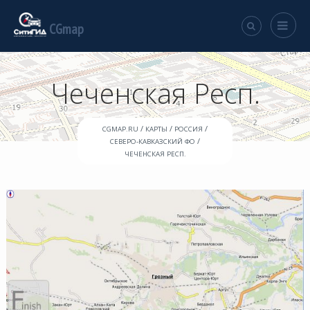
CGmap
Чеченская Респ.
/
/
/
CGMAP.RU
КАРТЫ
РОССИЯ
/
СЕВЕРО-КАВКАЗСКИЙ ФО
ЧЕЧЕНСКАЯ РЕСП.