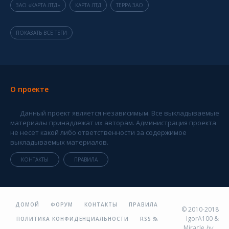
ЗАО «КАРТА ЛТД»
КАРТА ЛТД
ТЕРРА ЗАО
ПОКАЗАТЬ ВСЕ ТЕГИ
О проекте
Данный проект является независимым. Все выкладываемые
материалы принадлежат их авторам. Администрация проекта
не несет какой либо ответственности за содержимое
выкладываемых материалов.
КОНТАКТЫ
ПРАВИЛА
ДОМОЙ
ФОРУМ
КОНТАКТЫ
ПРАВИЛА
© 2010-2018
IgorA100 &
ПОЛИТИКА КОНФИДЕНЦИАЛЬНОСТИ
RSS
Miracle
by
...