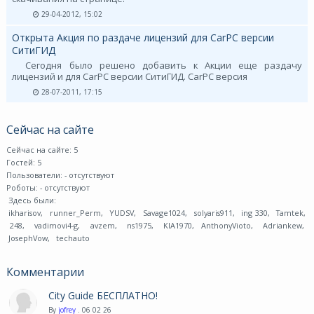
29-04-2012, 15:02
Открыта Акция по раздаче лицензий для CarPC версии
СитиГИД
Сегодня было решено добавить к Акции еще раздачу
лицензий и для CarPC версии СитиГИД. CarPC версия
28-07-2011, 17:15
Сейчас на сайте
Сейчас на сайте: 5
Гостей: 5
Пользователи:
- отсутствуют
Роботы:
- отсутствуют
Здесь были:
ikharisov
,
runner_Perm
,
YUDSV
,
Savage1024
,
solyaris911
,
ing 330
,
Tamtek
,
248
,
vadimovi4-g
,
avzem
,
ns1975
,
KIA1970
,
AnthonyVioto
,
Adriankew
,
JosephVow
,
techauto
Комментарии
City Guide БЕСПЛАТНО!
By
jofrey
. 06 02 26