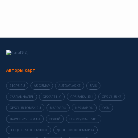
Авторы карт
21GPS.RU
AS OEMAP
AUTOATLAS.KZ
BIVIK
CASPIANNAVTEL
GISKART LLC
GPS-BAIKAL.RU
GPS-CLUB.KZ
GPSCLUB.TOMSK.RU
MAPDV.RU
N39MAP.RU
OSM
TRAVELGPS.COM.UA
БЕЛЫЙ
ГЕОМЕДИА-ПРИНТ
ГЕОЦЕНТР-КОНСАЛТИНГ
ДОНГЕОИНФОРМАТИКА