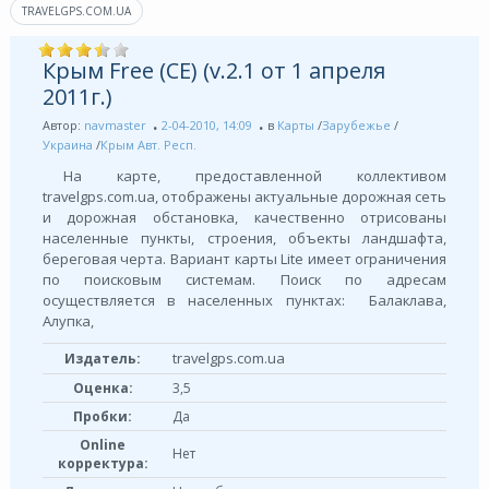
TRAVELGPS.COM.UA
Крым Free (CE) (v.2.1 от 1 апреля
2011г.)
Автор:
navmaster
2-04-2010, 14:09
в
Карты
/
Зарубежье
/
Украина
/
Крым Авт. Респ.
На карте, предоставленной коллективом
travelgps.com.ua, отображены актуальные дорожная сеть
и дорожная обстановка, качественно отрисованы
населенные пункты, строения, объекты ландшафта,
береговая черта. Вариант карты Lite имеет ограничения
по поисковым системам. Поиск по адресам
осуществляется в населенных пунктах: Балаклава,
Алупка,
travelgps.com.ua
Издатель:
Оценка:
3,5
Пробки:
Да
Online
Нет
корректура: