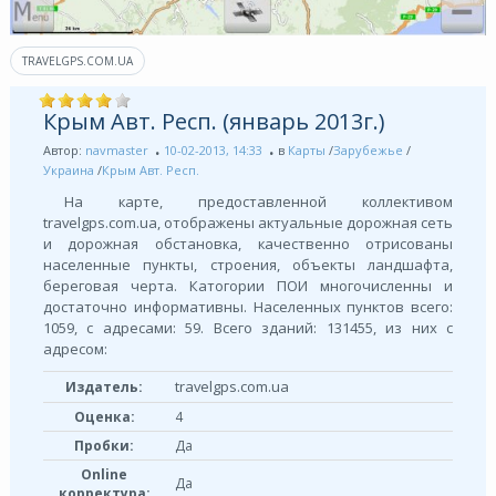
TRAVELGPS.COM.UA
Крым Авт. Респ. (январь 2013г.)
Автор:
navmaster
10-02-2013, 14:33
в
Карты
/
Зарубежье
/
Украина
/
Крым Авт. Респ.
На карте, предоставленной коллективом
travelgps.com.ua, отображены актуальные дорожная сеть
и дорожная обстановка, качественно отрисованы
населенные пункты, строения, объекты ландшафта,
береговая черта. Катогории ПОИ многочисленны и
достаточно информативны. Населенных пунктов всего:
1059, с адресами: 59. Всего зданий: 131455, из них с
адресом:
travelgps.com.ua
Издатель:
Оценка:
4
Пробки:
Да
Online
Да
корректура: