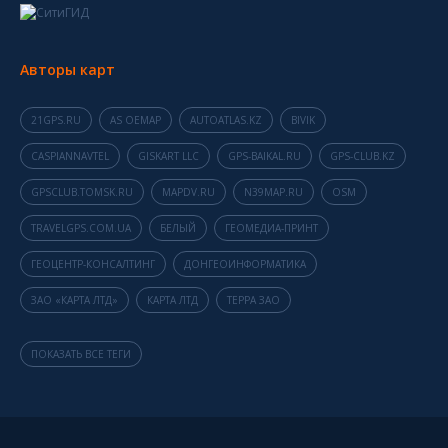
Авторы карт
21GPS.RU
AS OEMAP
AUTOATLAS.KZ
BIVIK
CASPIANNAVTEL
GISKART LLC
GPS-BAIKAL.RU
GPS-CLUB.KZ
GPSCLUB.TOMSK.RU
MAPDV.RU
N39MAP.RU
OSM
TRAVELGPS.COM.UA
БЕЛЫЙ
ГЕОМЕДИА-ПРИНТ
ГЕОЦЕНТР-КОНСАЛТИНГ
ДОНГЕОИНФОРМАТИКА
ЗАО «КАРТА ЛТД»
КАРТА ЛТД
ТЕРРА ЗАО
ПОКАЗАТЬ ВСЕ ТЕГИ