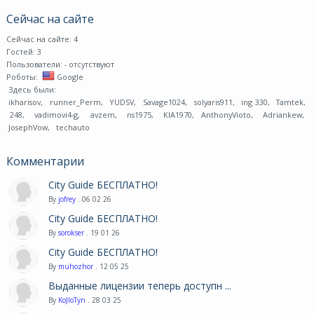
Сейчас на сайте
Сейчас на сайте: 4
Гостей: 3
Пользователи:
- отсутствуют
Роботы:
Google
Здесь были:
ikharisov
,
runner_Perm
,
YUDSV
,
Savage1024
,
solyaris911
,
ing 330
,
Tamtek
,
248
,
vadimovi4-g
,
avzem
,
ns1975
,
KIA1970
,
AnthonyVioto
,
Adriankew
,
JosephVow
,
techauto
Комментарии
City Guide БЕСПЛАТНО!
By
jofrey
. 06 02 26
City Guide БЕСПЛАТНО!
By
sorokser
. 19 01 26
City Guide БЕСПЛАТНО!
By
muhozhor
. 12 05 25
Выданные лицензии теперь доступн ...
By
KoJIoTyn
. 28 03 25