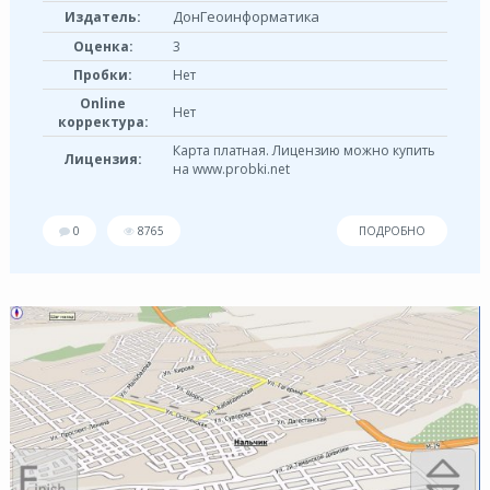
ДонГеоинформатика
Издатель:
Оценка:
3
Пробки:
Нет
Online
Нет
корректура:
Карта платная. Лицензию можно купить
Лицензия:
на www.probki.net
0
8765
ПОДРОБНО