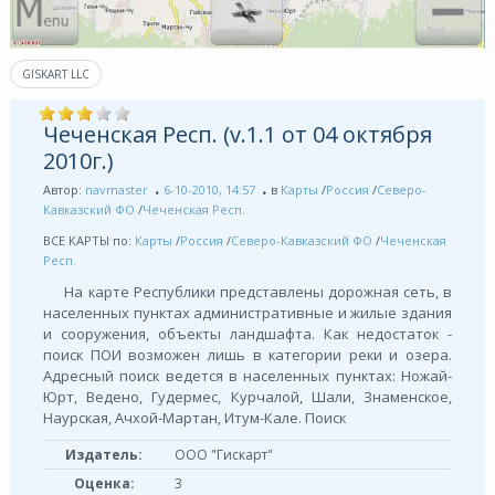
GISKART LLC
Чеченская Респ. (v.1.1 от 04 октября
2010г.)
Автор:
navmaster
6-10-2010, 14:57
в
Карты
/
Россия
/
Северо-
Кавказский ФО
/
Чеченская Респ.
ВСЕ КАРТЫ по:
Карты
/
Россия
/
Северо-Кавказский ФО
/
Чеченская
Респ.
На карте Республики представлены дорожная сеть, в
населенных пунктах административные и жилые здания
и сооружения, объекты ландшафта. Как недостаток -
поиск ПОИ возможен лишь в категории реки и озера.
Адресный поиск ведется в населенных пунктах: Ножай-
Юрт, Ведено, Гудермес, Курчалой, Шали, Знаменское,
Наурская, Ачхой-Мартан, Итум-Кале. Поиск
Издатель:
ООО "Гискарт"
Оценка:
3