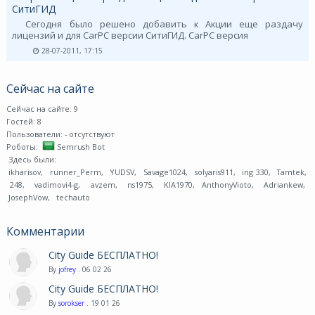
СитиГИД
Сегодня было решено добавить к Акции еще раздачу
лицензий и для CarPC версии СитиГИД. CarPC версия
28-07-2011, 17:15
Сейчас на сайте
Сейчас на сайте: 9
Гостей: 8
Пользователи:
- отсутствуют
Роботы:
Semrush Bot
Здесь были:
ikharisov
,
runner_Perm
,
YUDSV
,
Savage1024
,
solyaris911
,
ing 330
,
Tamtek
,
248
,
vadimovi4-g
,
avzem
,
ns1975
,
KIA1970
,
AnthonyVioto
,
Adriankew
,
JosephVow
,
techauto
Комментарии
City Guide БЕСПЛАТНО!
By
jofrey
. 06 02 26
City Guide БЕСПЛАТНО!
By
sorokser
. 19 01 26