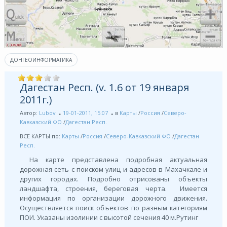
ДОНГЕОИНФОРМАТИКА
Дагестан Респ. (v. 1.6 от 19 января
2011г.)
Автор:
Lubov
19-01-2011, 15:07
в
Карты
/
Россия
/
Северо-
Кавказский ФО
/
Дагестан Респ.
ВСЕ КАРТЫ по:
Карты
/
Россия
/
Северо-Кавказский ФО
/
Дагестан
Респ.
На карте представлена подробная актуальная
дорожная сеть с поиском улиц и адресов в Махачкале и
других городах. Подробно отрисованы объекты
ландшафта, строения, береговая черта. Имеется
информация по организации дорожного движения.
Осуществляется поиск объектов по разным категориям
ПОИ. Указаны изолинии с высотой сечения 40 м.Рутинг