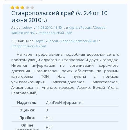
Ставропольский край (v. 2.4 от 10
июня 2010г.)
Автор:
Lubov
11-06-2010, 13:50
в
Карты
/
Россия
/
Северо-
Кавказский ФО
/
Ставропольский край
ВСЕ КАРТЫ по:
Карты
/
Россия
/
Северо-Кавказский ФО
/
Ставропольский край
На карет представлена подробная дорожная сеть с
поиском улиц и адресов в Ставрополе и других городах.
Имеется информация по организации дорожного
движения. Организован поиск объектов по разным
категориям ПОИ. Нас. пункты с поиском
улиц:Александрия, Александровское, Алексеевское,
Аликоновка п., Апанасенковское, Арзгир, Белый Уголь,
Благодарный,
Издатель:
ДонГеоИнформатика
Оценка:
3
Пробки:
Нет
Online
Нет