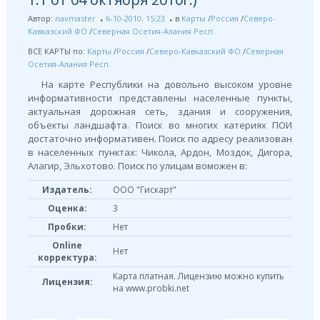
Автор:
navmaster
6-10-2010, 15:23
в
Карты
/
Россия
/
Северо-
Кавказский ФО
/
Северная Осетия-Алания Респ.
ВСЕ КАРТЫ по:
Карты
/
Россия
/
Северо-Кавказский ФО
/
Северная
Осетия-Алания Респ.
На карте Республики на довольно высоком уровне
информативности представлены населенные пункты,
актуальная дорожная сеть, здания и сооружения,
объекты ландшафта. Поиск во многих катериях ПОИ
достаточно информативен. Поиск по адресу реализован
в населенных пунктах: Чикола, Ардон, Моздок, Дигора,
Алагир, Эльхотово. Поиск по улицам воможен в:
Издатель:
ООО "Гискарт"
Оценка:
3
Пробки:
Нет
Online
Нет
корректура:
Карта платная. Лицензию можно купить
Лицензия:
на www.probki.net