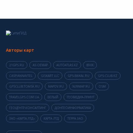
Авторы карт
21GPS.RU
AS OEMAP
AUTOATLAS.KZ
BIVIK
CASPIANNAVTEL
GISKART LLC
GPS-BAIKAL.RU
GPS-CLUB.KZ
GPSCLUB.TOMSK.RU
MAPDV.RU
N39MAP.RU
OSM
TRAVELGPS.COM.UA
БЕЛЫЙ
ГЕОМЕДИА-ПРИНТ
ГЕОЦЕНТР-КОНСАЛТИНГ
ДОНГЕОИНФОРМАТИКА
ЗАО «КАРТА ЛТД»
КАРТА ЛТД
ТЕРРА ЗАО