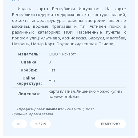
Издана карта Республики Ингушетия. На карте
Республики содержится дорожная сеть, контуры зданий,
объекты инфраструктуры, районы застройки, зеленые
массивы, водные преграды и т.п. Активен поиск в
различных категориях ПОИ. Населенные пункты с
поиском улиц: Альтиево, Ассиновская, Барсуки, Малгобек,
Назрань, Насыр-Корт, Орджоникидзевская, Плиево,
Издатель:
ООО "Гискарт"
Оценка:
3
Пробки:
Нет
Online
Нет
корректура:
Карта платная. Лицензию можно купить
Лицензия:
на www.probki.net
Отредактировал:
navmaster
- 24-11-2010, 10:33
Причина: правка автора
0
5749
ПОДРОБНО