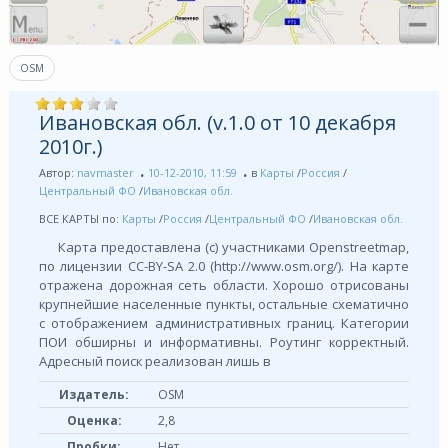
OSM
Ивановская обл. (v.1.0 от 10 декабря
2010г.)
Автор:
navmaster
10-12-2010, 11:59
в
Карты
/
Россия
/
Центральный ФО
/
Ивановская обл.
ВСЕ КАРТЫ по:
Карты
/
Россия
/
Центральный ФО
/
Ивановская обл.
Карта предоставлена (с) участниками Openstreetmap,
по лицензии СС-BY-SA 2.0 (http://www.osm.org/). На карте
отражена дорожная сеть области. Хорошо отрисованы
крупнейшие населенные пункты, остальные схематично
с отображением административных границ. Категории
ПОИ обширны и информативны. Роутинг корректный.
Адресный поиск реализован лишь в
Издатель:
OSM
Оценка:
2,8
Пробки:
Нет