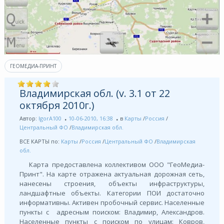
ГЕОМЕДИА-ПРИНТ
Владимирская обл. (v. 3.1 от 22
октября 2010г.)
Автор:
IgorA100
10-06-2010, 16:38
в
Карты
/
Россия
/
Центральный ФО
/
Владимирская обл.
ВСЕ КАРТЫ по:
Карты
/
Россия
/
Центральный ФО
/
Владимирская
обл.
Карта предоставлена коллективом ООО "ГеоМедиа-
Принт". На карте отражена актуальная дорожная сеть,
нанесены строения, объекты инфраструктуры,
ландшафтные объекты. Категории ПОИ достаточно
информативны. Активен пробочный сервис. Населенные
пункты с адресным поиском: Владимир, Александров.
Населенные пункты с поиском по улицам: Ковров,