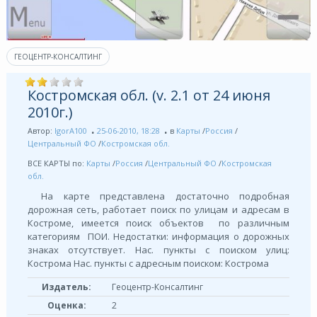
ГЕОЦЕНТР-КОНСАЛТИНГ
Костромская обл. (v. 2.1 от 24 июня
2010г.)
Автор:
IgorA100
25-06-2010, 18:28
в
Карты
/
Россия
/
Центральный ФО
/
Костромская обл.
ВСЕ КАРТЫ по:
Карты
/
Россия
/
Центральный ФО
/
Костромская
обл.
На карте представлена достаточно подробная
дорожная сеть, работает поиск по улицам и адресам в
Костроме, имеется поиск объектов по различным
категориям ПОИ. Недостатки: информация о дорожных
знаках отсутствует. Нас. пункты с поиском улиц:
Кострома Нас. пункты с адресным поиском: Кострома
Издатель:
Геоцентр-Консалтинг
Оценка:
2