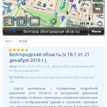
TAV13
БЕЛЫЙ
Белгородская область (v 18.1 от 21
декабря 2016 г.)
Автор:
tav13
22-01-2017, 13:52
в
Карты
/
Россия
/
Центральный
ФО
/
Белгородская обл.
ВСЕ КАРТЫ по:
Карты
/
Россия
/
Центральный ФО
/
Белгородская
обл.
Карта выполнена с отражением подробной
дорожной сети области и актуальной дорожной
обстановки. Отлично отрисованы основные населенные
пункты с отображением зданий и строений, парковых
зон, рекреационных и водных объектов. Категории ПОИ