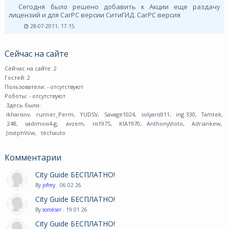
Сегодня было решено добавить к Акции еще раздачу
лицензий и для CarPC версии СитиГИД. CarPC версия
28-07-2011, 17:15
Сейчас на сайте
Сейчас на сайте: 2
Гостей: 2
Пользователи:
- отсутствуют
Роботы:
- отсутствуют
Здесь были:
ikharisov
,
runner_Perm
,
YUDSV
,
Savage1024
,
solyaris911
,
ing 330
,
Tamtek
,
248
,
vadimovi4-g
,
avzem
,
ns1975
,
KIA1970
,
AnthonyVioto
,
Adriankew
,
JosephVow
,
techauto
Комментарии
City Guide БЕСПЛАТНО!
By
jofrey
. 06 02 26
City Guide БЕСПЛАТНО!
By
sorokser
. 19 01 26
City Guide БЕСПЛАТНО!