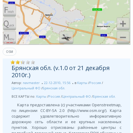
OSM
Брянская обл. (v.1.0 от 21 декабря
2010г.)
Автор:
navmaster
22-12-2010, 15:56
в
Карты
/
Россия
/
Центральный ФО
/
Брянская обл.
ВСЕ КАРТЫ по:
Карты
/
Россия
/
Центральный ФО
/
Брянская обл.
Карта предоставлена (с) участниками Openstreetmap,
по лицензии СС-BY-SA 2.0 (http://www.osm.org/). Карта
содержит удовлетворительно информативную
дорожную сеть области и ее крупных населенных
пунктов. Хорошо отрисованы районные центры с
подробной дорожной сетью. Категории ПОИ обширны и