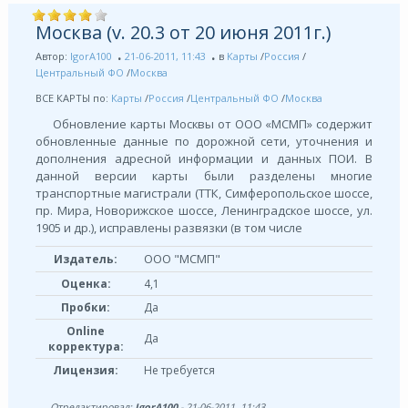
Москва (v. 20.3 от 20 июня 2011г.)
Автор:
IgorA100
21-06-2011, 11:43
в
Карты
/
Россия
/
Центральный ФО
/
Москва
ВСЕ КАРТЫ по:
Карты
/
Россия
/
Центральный ФО
/
Москва
Обновление карты Москвы от ООО «МСМП» содержит
обновленные данные по дорожной сети, уточнения и
дополнения адресной информации и данных ПОИ. В
данной версии карты были разделены многие
транспортные магистрали (ТТК, Симферопольское шоссе,
пр. Мира, Новорижское шоссе, Ленинградское шоссе, ул.
1905 и др.), исправлены развязки (в том числе
ООО "МСМП"
Издатель:
Оценка:
4,1
Пробки:
Да
Online
Да
корректура:
Лицензия:
Не требуется
Отредактировал:
IgorA100
- 21-06-2011, 11:43