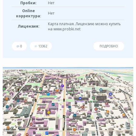
Пробки:
Нет
Online
Нет
корректура:
Карта платная. Лицензию можно купить
Лицензия:
на www.probki.net
0
13362
ПОДРОБНО