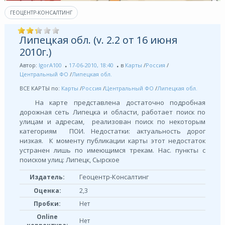
ГЕОЦЕНТР-КОНСАЛТИНГ
Липецкая обл. (v. 2.2 от 16 июня
2010г.)
Автор:
IgorA100
17-06-2010, 18:40
в
Карты
/
Россия
/
Центральный ФО
/
Липецкая обл.
ВСЕ КАРТЫ по:
Карты
/
Россия
/
Центральный ФО
/
Липецкая обл.
На карте представлена достаточно подробная
дорожная сеть Липецка и области, работает поиск по
улицам и адресам, реализован поиск по некоторым
категориям ПОИ. Недостатки: актуальность дорог
низкая. К моменту публикации карты этот недостаток
устранен лишь по имеющимся трекам. Нас. пункты с
поиском улиц: Липецк, Сырское
Геоцентр-Консалтинг
Издатель:
Оценка:
2,3
Пробки:
Нет
Online
Нет