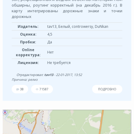
обширны, роутинг корректный (на декабрь 2016 г.). В
карту интегрированы дорожные знаки и точки
дорожных
Издатель:
tav13, Белый, controwersy, DuNkan
Оценка:
4,5
Пробки:
Да
Online
Нет
корректура:
Лицензия:
Не требуется
Отредактировал:
tav13
- 22-01-2017, 13:52
Причина: релиз
38
71587
ПОДРОБНО