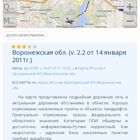
ДОНГЕОИНФОРМАТИКА
Воронежская обл. (v. 2.2 от 14 января
2011г.)
Автор:
IgorA100
14-01-2011, 16:32
в
Карты
/
Россия
/
Центральный ФО
/
Воронежская обл.
ВСЕ КАРТЫ по:
Карты
/
Россия
/
Центральный ФО
/
Воронежская
обл.
На карте представлена подробная дорожная сеть и
актуальная дорожная обстановка в области. Хорошо
отрисованы населенные пункты и объекты ландшафта.
Пунктуально отрисованы трассы федерального и
областного значения. Категории ПОИ обширны и
достаточно информативны.Рутинг корректный. Как
недостаток - адресная база населенных пунктов
требует доработки.