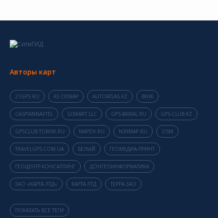
Авторы карт
21GPS.RU
AS OEMAP
AUTOATLAS.KZ
BIVIK
CASPIANNAVTEL
GISKART LLC
GPS-BAIKAL.RU
GPS-CLUB.KZ
GPSCLUB.TOMSK.RU
MAPDV.RU
N39MAP.RU
OSM
TRAVELGPS.COM.UA
БЕЛЫЙ
ГЕОМЕДИА-ПРИНТ
ГЕОЦЕНТР-КОНСАЛТИНГ
ДОНГЕОИНФОРМАТИКА
ЗАО «КАРТА ЛТД»
КАРТА ЛТД
ТЕРРА ЗАО
ПОКАЗАТЬ ВСЕ ТЕГИ