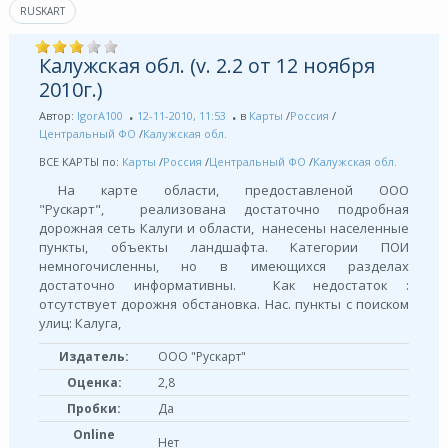
RUSKART
Калужская обл. (v. 2.2 от 12 ноября
2010г.)
Автор:
IgorA100
12-11-2010, 11:53
в
Карты
/
Россия
/
Центральный ФО
/
Калужская обл.
ВСЕ КАРТЫ по:
Карты
/
Россия
/
Центральный ФО
/
Калужская обл.
На карте области, предоставленой ООО
"Рускарт", реализована достаточно подробная
дорожная сеть Калуги и области, нанесены населенные
пункты, объекты ландшафта. Категории ПОИ
немногочисленны, но в имеющихся разделах
достаточно информативны. Как недостаток :
отсутствует дорожня обстановка. Нас. пункты с поиском
улиц: Калуга,
Издатель:
ООО "Рускарт"
Оценка:
2,8
Пробки:
Да
Online
Нет