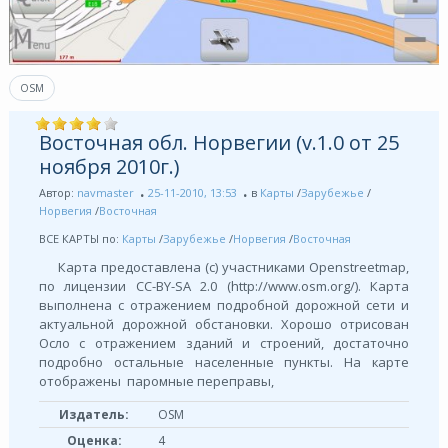
OSM
Восточная обл. Норвегии (v.1.0 от 25
ноября 2010г.)
Автор:
navmaster
25-11-2010, 13:53
в
Карты
/
Зарубежье
/
Норвегия
/
Восточная
ВСЕ КАРТЫ по:
Карты
/
Зарубежье
/
Норвегия
/
Восточная
Карта предоставлена (с) участниками Openstreetmap,
по лицензии СС-BY-SA 2.0 (http://www.osm.org/). Карта
выполнена с отражением подробной дорожной сети и
актуальной дорожной обстановки. Хорошо отрисован
Осло с отражением зданий и строений, достаточно
подробно остальные населенные пункты. На карте
отображены паромные переправы,
Издатель:
OSM
Оценка:
4