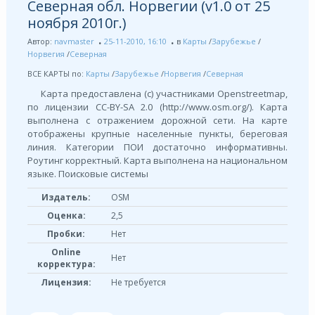
Северная обл. Норвегии (v1.0 от 25
ноября 2010г.)
Автор:
navmaster
25-11-2010, 16:10
в
Карты
/
Зарубежье
/
Норвегия
/
Северная
ВСЕ КАРТЫ по:
Карты
/
Зарубежье
/
Норвегия
/
Северная
Карта предоставлена (с) участниками Openstreetmap,
по лицензии СС-BY-SA 2.0 (http://www.osm.org/). Карта
выполнена с отражением дорожной сети. На карте
отображены крупные населенные пункты, береговая
линия. Категории ПОИ достаточно информативны.
Роутинг корректный. Карта выполнена на национальном
языке. Поисковые системы
Издатель:
OSM
Оценка:
2,5
Пробки:
Нет
Online
Нет
корректура:
Лицензия:
Не требуется