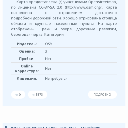
Карта предоставлена (с) участниками Openstreetmap,
по лицензии СС-BY-SA 2.0 (http://www.osm.org/). Карта
выполнена с отражением достаточно
подробной дорожной сети. Хорошо отрисована столица
области и крупные населенные пункты. На карте
отображены реки и озера, дорожные развязки,
береговая черта. Категории
Издатель:
OSM
Оценка:
3
Пробки:
Нет
Online
Нет
корректура:
Лицензия:
Не требуется
0
5373
ПОДРОБНО
Выданные лицензии теперь доступны в профиле