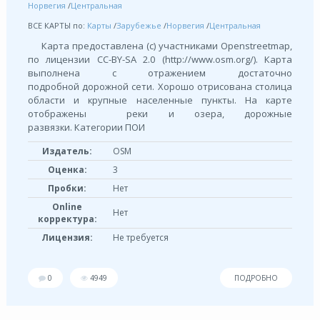
Норвегия
/
Центральная
ВСЕ КАРТЫ по:
Карты
/
Зарубежье
/
Норвегия
/
Центральная
Карта предоставлена (с) участниками Openstreetmap,
по лицензии СС-BY-SA 2.0 (http://www.osm.org/). Карта
выполнена с отражением достаточно
подробной дорожной сети. Хорошо отрисована столица
области и крупные населенные пункты. На карте
отображены реки и озера, дорожные
развязки. Категории ПОИ
Издатель:
OSM
Оценка:
3
Пробки:
Нет
Online
Нет
корректура:
Лицензия:
Не требуется
0
4949
ПОДРОБНО