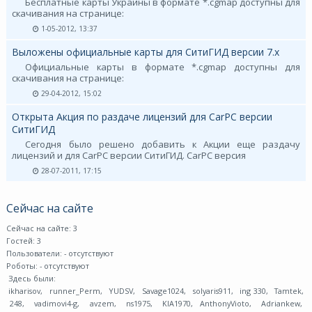
Бесплатные карты Украины в формате *.cgmap доступны для
скачивания на странице:
1-05-2012, 13:37
Выложены официальные карты для СитиГИД версии 7.х
Официальные карты в формате *.cgmap доступны для
скачивания на странице:
29-04-2012, 15:02
Открыта Акция по раздаче лицензий для CarPC версии
СитиГИД
Сегодня было решено добавить к Акции еще раздачу
лицензий и для CarPC версии СитиГИД. CarPC версия
28-07-2011, 17:15
Сейчас на сайте
Сейчас на сайте: 3
Гостей: 3
Пользователи:
- отсутствуют
Роботы:
- отсутствуют
Здесь были:
ikharisov
,
runner_Perm
,
YUDSV
,
Savage1024
,
solyaris911
,
ing 330
,
Tamtek
,
248
,
vadimovi4-g
,
avzem
,
ns1975
,
KIA1970
,
AnthonyVioto
,
Adriankew
,