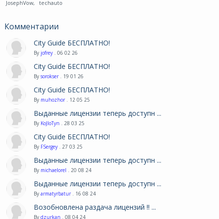
JosephVow
,
techauto
Комментарии
City Guide БЕСПЛАТНО!
By
jofrey
. 06 02 26
City Guide БЕСПЛАТНО!
By
sorokser
. 19 01 26
City Guide БЕСПЛАТНО!
By
muhozhor
. 12 05 25
Выданные лицензии теперь доступн ...
By
KoJIoTyn
. 28 03 25
City Guide БЕСПЛАТНО!
By
FSergey
. 27 03 25
Выданные лицензии теперь доступн ...
By
michaelorel
. 20 08 24
Выданные лицензии теперь доступн ...
By
armatyrbatur
. 16 08 24
Возобновлена раздача лицензий !! ...
By
dzurkan
. 08 04 24