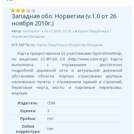
Западная обл. Норвегии (v.1.0 от 26
ноября 2010г.)
Автор:
navmaster
26-11-2010, 12:16
в
Карты
/
Зарубежье
/
Норвегия
/
Западная
ВСЕ КАРТЫ по:
Карты
/
Зарубежье
/
Норвегия
/
Западная
Карта предоставлена (с) участниками Openstreetmap,
по лицензии СС-BY-SA 2.0 (http://www.osm.org/). Карта
выполнена с отражением достаточно
подробной дорожной сети и актуальной дорожной
обстановки области. Хорошо отрисованы крупные
населенные пункты с отражением зданий и строений,
береговая черта, мосты и паромные переправы,
морские
Издатель:
OSM
Оценка:
3
Пробки:
Нет
Online
Нет
корректура: