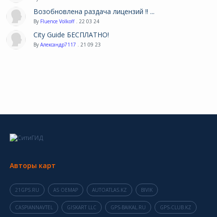
Возобновлена раздача лицензий !! ...
By
Fluence Volkoff
. 22 03 24
City Guide БЕСПЛАТНО!
By
Александр7117
. 21 09 23
Авторы карт
21GPS.RU
AS OEMAP
AUTOATLAS.KZ
BIVIK
CASPIANNAVTEL
GISKART LLC
GPS-BAIKAL.RU
GPS-CLUB.KZ