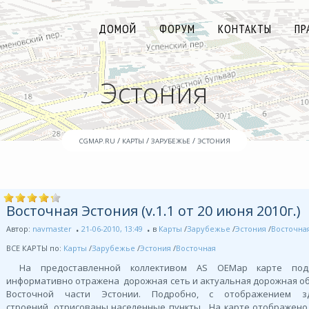
ДОМОЙ
ФОРУМ
КОНТАКТЫ
ПР
Эстония
/
/
/
CGMAP.RU
КАРТЫ
ЗАРУБЕЖЬЕ
ЭСТОНИЯ
Восточная Эстония (v.1.1 от 20 июня 2010г.)
Автор:
navmaster
21-06-2010, 13:49
в
Карты
/
Зарубежье
/
Эстония
/
Восточна
ВСЕ КАРТЫ по:
Карты
/
Зарубежье
/
Эстония
/
Восточная
На предоставленной коллективом AS OEMap карте по
информативно отражена дорожная сеть и актуальная дорожная о
Восточной части Эстонии. Подробно, с отображением 
строений, отрисованы населенные пункты . На карте отображен