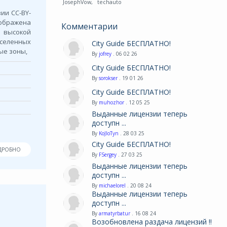
JosephVow
,
techauto
ии СС-BY-
тображена
Комментарии
о высокой
селенных
City Guide БЕСПЛАТНО!
ые зоны,
By
jofrey
. 06 02 26
City Guide БЕСПЛАТНО!
By
sorokser
. 19 01 26
City Guide БЕСПЛАТНО!
By
muhozhor
. 12 05 25
Выданные лицензии теперь
доступн ...
By
KoJIoTyn
. 28 03 25
City Guide БЕСПЛАТНО!
ДРОБНО
By
FSergey
. 27 03 25
Выданные лицензии теперь
доступн ...
By
michaelorel
. 20 08 24
Выданные лицензии теперь
доступн ...
By
armatyrbatur
. 16 08 24
Возобновлена раздача лицензий !!