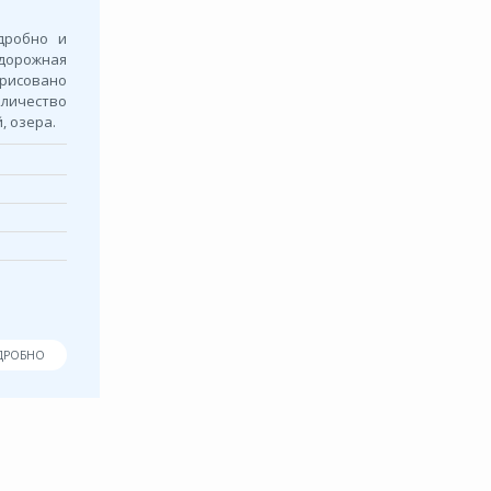
дробно и
орожная
рисовано
ичество
, озера.
ДРОБНО