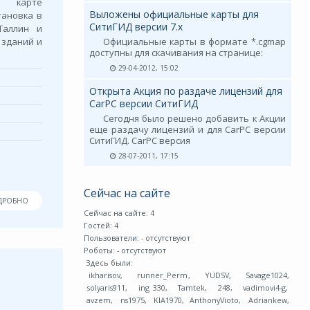
а карте
Выложены официальные карты для
тановка в
СитиГИД версии 7.х
Таллин и
 зданий и
Официальные карты в формате *.cgmap
доступны для скачивания на странице:
29-04-2012, 15:02
Открыта Акция по раздаче лицензий для
CarPC версии СитиГИД
Сегодня было решено добавить к Акции
еще раздачу лицензий и для CarPC версии
СитиГИД. CarPC версия
28-07-2011, 17:15
Сейчас на сайте
ДРОБНО
Сейчас на сайте: 4
Гостей: 4
Пользователи:
- отсутствуют
Роботы:
- отсутствуют
Здесь были:
ikharisov
,
runner_Perm
,
YUDSV
,
Savage1024
,
solyaris911
,
ing 330
,
Tamtek
,
248
,
vadimovi4-g
,
avzem
,
ns1975
,
KIA1970
,
AnthonyVioto
,
Adriankew
,