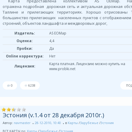
Карта предоставлена коллективом AS OEMap. Н
отражена подробная дорожная сеть и актуальная дорожная обс
Таллине и прилегающих территориях. Хорошо отрисованы 
большинство прилегающих населенных пунктов с отображением
строений, объектов ландшафта и междворовых дорог,
Издатель:
AS EOMap
Оценка:
4,4
Пробки:
Да
Online корректура:
Нет
Карта платная. Лицензию можно купить на
Лицензия:
www.probki.net
0
6238
ПО
Эстония (v.1.4 от 28 декабря 2010г.)
Автор:
navmaster
28-12-2010, 10:40
в
Карты
/
Зарубежье
/
Эстония
ВСЕ КАРТЫ по:
Карты
/
Зарубежье
/
Эстония