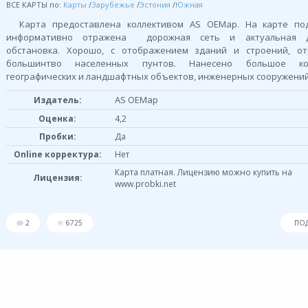
ВСЕ КАРТЫ по:
Карты
/
Зарубежье
/
Эстония
/
Южная
Карта предоставлена коллективом AS OEMap. На карте по
информативно отражена дорожная сеть и актуальная д
обстановка. Хорошо, с отображением зданий и строений, от
большинтво населенных пунтов. Нанесено большое кол
географических и ландшафтных объектов, инженерных сооружений
AS OEMap
Издатель:
Оценка:
4,2
Пробки:
Да
Online корректура:
Нет
Карта платная. Лицензию можно купить на
Лицензия:
www.probki.net
2
6725
ПО