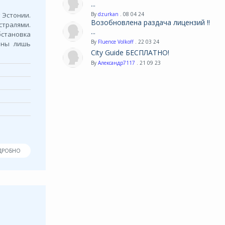
...
 Эстонии.
By
dzurkan
. 08 04 24
Возобновлена раздача лицензий !!
тралями.
...
бстановка
By
Fluence Volkoff
. 22 03 24
ены лишь
City Guide БЕСПЛАТНО!
By
Александр7117
. 21 09 23
ДРОБНО