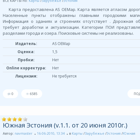
ВСЕ КАРТЫ по:
Карты
/
Зарубежье
/
Эстония
Карта предоставлена AS OEMap. Карта является атласом дорог
Населенные пункты отображены главными городскими магис
Информация о зданиях и строениях отсутствует . Дорожная о
требует доработки и актуализации. Категории ПОИ представл
разделами города и озера. Поисковые системы не реализованы.
Издатель:
AS OEMap
Оценка:
1,5
Пробки:
Нет
Online корректура:
Нет
Лицензия:
Не требуется
0
6585
ПО
Южная Эстония (v.1.1. от 20 июня 2010г.)
Автор:
navmaster
16-06-2010, 13:34
в
Карты
/
Зарубежье
/
Эстония
/
Южная