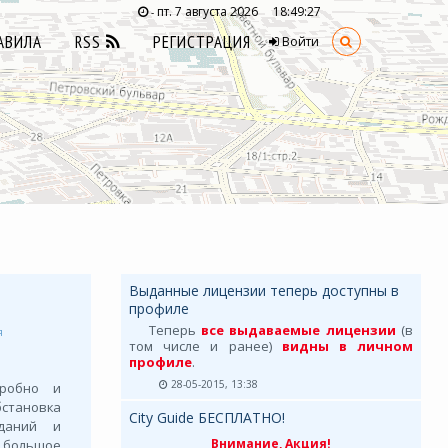
пт. 7 августа 2026
18:49:27
-
АВИЛА
RSS
РЕГИСТРАЦИЯ
Войти
Выданные лицензии теперь доступны в
профиле
Теперь
все выдаваемые лицензии
(в
я
том числе и ранее)
видны в личном
профиле
.
28-05-2015, 13:38
дробно и
бстановка
City Guide БЕСПЛАТНО!
зданий и
Внимание, Акция!
о большое