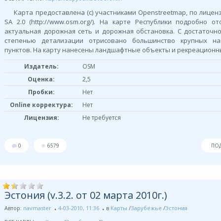
Карта предоставлена (с) участниками Openstreetmap, по лиценз
SA 2.0 (http://www.osm.org/). На карте Республики подробно о
актуальная дорожная сеть и дорожная обстановка. С достаточн
степенью детализации отрисовано большинство крупных на
пунктов. На карту нанесены ландшафтные объекты и рекреационн
Издатель:
OSM
Оценка:
2,5
Пробки:
Нет
Online корректура:
Нет
Лицензия:
Не требуется
0
6579
ПО
Эстония (v.3.2. от 02 марта 2010г.)
Автор:
navmaster
4-03-2010, 11:36
в
Карты
/
Зарубежье
/
Эстония