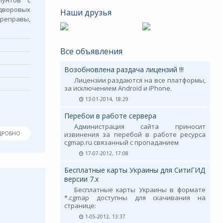
пунтов с
дворовых
Наши друзья
ереправы,
Все объявления
Возобновлена раздача лицензий !!!
Лицензии раздаются на все платформы,
за исключением Android и iPhone.
13-01-2014, 18:29
Перебои в работе сервера
Администрация сайта приносит
ДРОБНО
извинения за перебой в работе ресурса
cgmap.ru связанный с пропаданием
17-07-2012, 17:08
Бесплатные карты Украины для СитиГИД
версии 7.х
Бесплатные карты Украины в формате
*.cgmap доступны для скачивания на
странице:
1-05-2012, 13:37