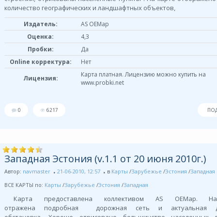
количество географических и ландшафтных объектов,
Издатель:
AS OEMap
Оценка:
4,3
Пробки:
Да
Online корректура:
Нет
Карта платная. Лицензию можно купить на
Лицензия:
www.probki.net
0
6217
ПО
Западная Эстония (v.1.1 от 20 июня 2010г.)
Автор:
navmaster
21-06-2010, 12:57
в
Карты
/
Зарубежье
/
Эстония
/
Западная
ВСЕ КАРТЫ по:
Карты
/
Зарубежье
/
Эстония
/
Западная
Карта предоставлена коллективом AS OEMap. Н
отражена подробная дорожная сеть и актуальная д