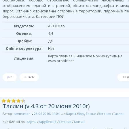
обстановка. Хорошо отрисовано большинство населенных 
отображением зданий и строений, объектов ландшафта и меж
дорог. Отлично отрисованы островные территории, паромные п
береговая черта. Категории ПОИ
Издатель:
AS OEMap
Оценка:
4,4
Пробки:
Да
Online корректура:
Нет
Карта платная. Лицензию можно купить на
Лицензия:
www.probki.net
0
5632
ПО
Таллин (v.4.3 от 20 июня 2010г)
Автор:
navmaster
23-06-2010, 14:04
в
Карты
/
Зарубежье
/
Эстония
/
Таллин
ВСЕ КАРТЫ по:
Карты
/
Зарубежье
/
Эстония
/
Таллин