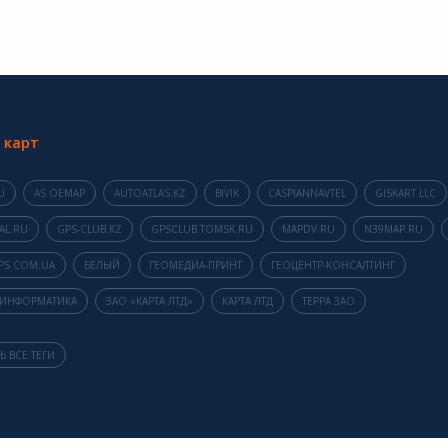
 карт
U
AS OEMAP
AUTOATLAS.KZ
BIVIK
CASPIANNAVTEL
GISKART LLC
AL.RU
GPS-CLUB.KZ
GPSCLUB.TOMSK.RU
MAPDV.RU
N39MAP.RU
PS.COM.UA
БЕЛЫЙ
ГЕОМЕДИА-ПРИНТ
ГЕОЦЕНТР-КОНСАЛТИНГ
ИНФОРМАТИКА
ЗАО «КАРТА ЛТД»
КАРТА ЛТД
ТЕРРА ЗАО
Ь ВСЕ ТЕГИ